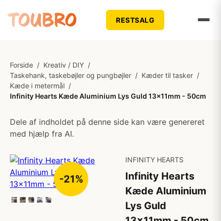
RESTSALG
Forside
/
Kreativ / DIY
/
Taskehank, taskebøjler og pungbøjler
/
Kæder til tasker
/
Kæde i metermål
/
Infinity Hearts Kæde Aluminium Lys Guld 13x11mm - 50cm
Dele af indholdet på denne side kan være genereret
med hjælp fra AI.
INFINITY HEARTS
Infinity Hearts
-21%
Kæde Aluminium
Lys Guld
13x11mm - 50cm