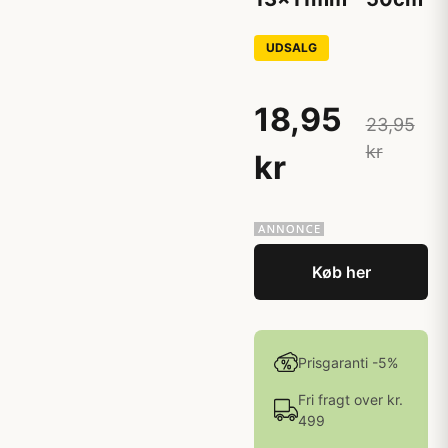
UDSALG
18,95
23,95
kr
kr
Køb her
Prisgaranti -5%
Fri fragt over kr.
499