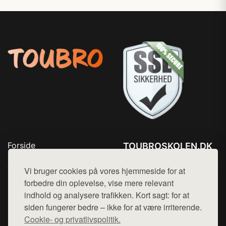
Forside
TOUBROSKOLEN.DK
Produkter
Tlf. 78768672
Top Rabatter
Vi bruger cookies på vores hjemmeside for at
Mail:
hej@want.dk
Blog
forbedre din oplevelse, vise mere relevant
Kontakt
indhold og analysere trafikken. Kort sagt: for at
Cookie- og privatlivspolitik
siden fungerer bedre – ikke for at være irriterende.
Cookie- og privatlivspolitik.