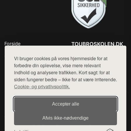
Forside
TOUBROSKOLEN.DK
Produkter
Tlf. 78768672
Top Rabatter
Vi bruger cookies på vores hjemmeside for at
Mail:
hej@want.dk
Blog
forbedre din oplevelse, vise mere relevant
Kontakt
indhold og analysere trafikken. Kort sagt: for at
Cookie- og privatlivspolitik
siden fungerer bedre – ikke for at være irriterende.
Cookie- og privatlivspolitik.
Denne side er en del af want.dk, der udgiver en række
Accepter alle
hjemmesider med præsentation af forskellige produkter fra
diverse webshops. Der sælges ikke varer fra denne side - vi
Afvis ikke‑nødvendige
henviser til de shops, som sælger varen. Vi har heller ikke
varerne på lager.