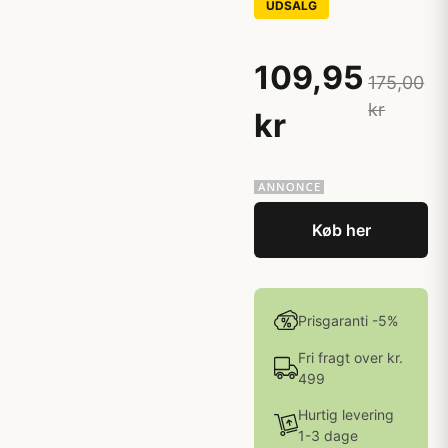
UDSALG
109,95
175,00
kr
kr
Køb her
Prisgaranti -5%
Fri fragt over kr.
499
Hurtig levering
1-3 dage