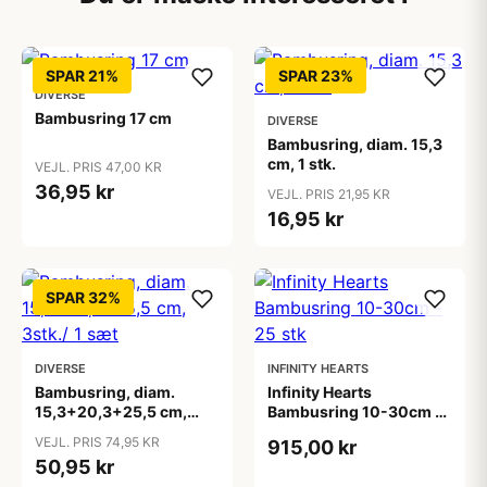
SPAR 21%
SPAR 23%
DIVERSE
Bambusring 17 cm
DIVERSE
Bambusring, diam. 15,3
cm, 1 stk.
VEJL. PRIS 47,00 KR
36,95 kr
VEJL. PRIS 21,95 KR
16,95 kr
SPAR 32%
DIVERSE
INFINITY HEARTS
Bambusring, diam.
Infinity Hearts
15,3+20,3+25,5 cm,
Bambusring 10-30cm -
3stk./ 1 sæt
25 stk
VEJL. PRIS 74,95 KR
915,00 kr
50,95 kr