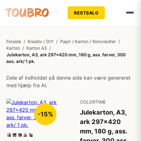
RESTSALG
Forside
/
Kreativ / DIY
/
Papir / Karton / Konvolutter
/
Karton
/
Karton A3
/
Julekarton, A3, ark 297x420 mm, 180 g, ass. farver, 300
ass. ark/ 1 pk.
Dele af indholdet på denne side kan være genereret
med hjælp fra AI.
COLORTIME
Julekarton, A3,
-15%
ark 297x420
mm, 180 g, ass.
farver, 300 ass.