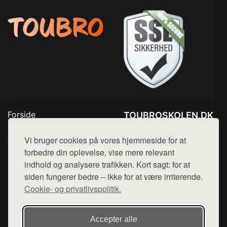
Forside
TOUBROSKOLEN.DK
Produkter
Tlf. 78768672
Top Rabatter
Vi bruger cookies på vores hjemmeside for at
Mail:
hej@want.dk
Blog
forbedre din oplevelse, vise mere relevant
Kontakt
indhold og analysere trafikken. Kort sagt: for at
Cookie- og privatlivspolitik
siden fungerer bedre – ikke for at være irriterende.
Cookie- og privatlivspolitik.
Denne side er en del af want.dk, der udgiver en række
Accepter alle