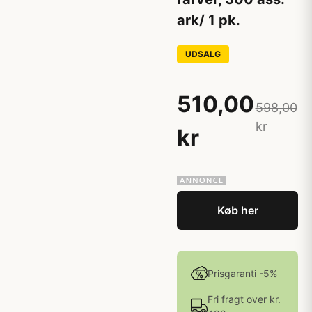
ark/ 1 pk.
UDSALG
510,00
598,00
kr
kr
Køb her
Prisgaranti -5%
Fri fragt over kr.