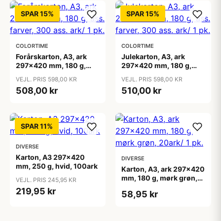
SPAR 15%
SPAR 15%
COLORTIME
COLORTIME
Forårskarton, A3, ark
Julekarton, A3, ark
297x420 mm, 180 g,
297x420 mm, 180 g,
ass. farver, 300 ass. ark/
ass. farver, 300 ass. ark/
VEJL. PRIS 598,00 KR
VEJL. PRIS 598,00 KR
1 pk.
1 pk.
508,00 kr
510,00 kr
SPAR 11%
DIVERSE
Karton, A3 297x420
DIVERSE
mm, 250 g, hvid, 100ark
Karton, A3, ark 297x420
mm, 180 g, mørk grøn,
VEJL. PRIS 245,95 KR
20ark/ 1 pk.
219,95 kr
58,95 kr