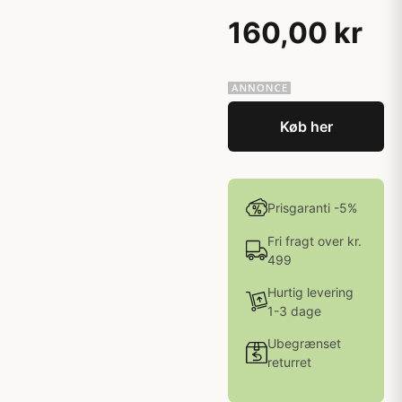
160,00 kr
Køb her
Prisgaranti -5%
Fri fragt over kr.
499
Hurtig levering
1-3 dage
Ubegrænset
returret