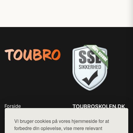
Forside
TOUBROSKOLEN.DK
Produkter
Tlf. 78768672
Top Rabatter
Vi bruger cookies på vores hjemmeside for at
Mail:
hej@want.dk
Blog
forbedre din oplevelse, vise mere relevant