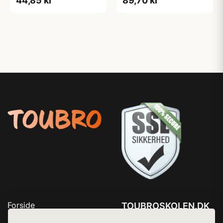
44,85 kr
89,70 kr
Forside
TOUBROSKOLEN.DK
Produkter