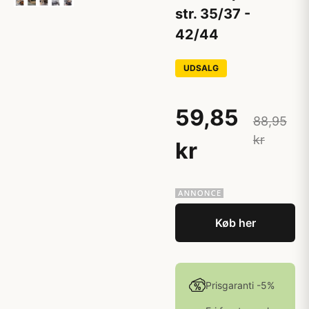
str. 35/37 -
42/44
UDSALG
59,85
88,95
kr
kr
Køb her
Prisgaranti -5%