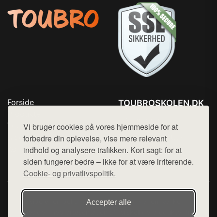
Forside
TOUBROSKOLEN.DK
Produkter
Tlf. 78768672
Top Rabatter
Vi bruger cookies på vores hjemmeside for at
Mail:
hej@want.dk
Blog
forbedre din oplevelse, vise mere relevant
Kontakt
indhold og analysere trafikken. Kort sagt: for at
Cookie- og privatlivspolitik
siden fungerer bedre – ikke for at være irriterende.
Cookie- og privatlivspolitik.
Denne side er en del af want.dk, der udgiver en række
Accepter alle
hjemmesider med præsentation af forskellige produkter fra