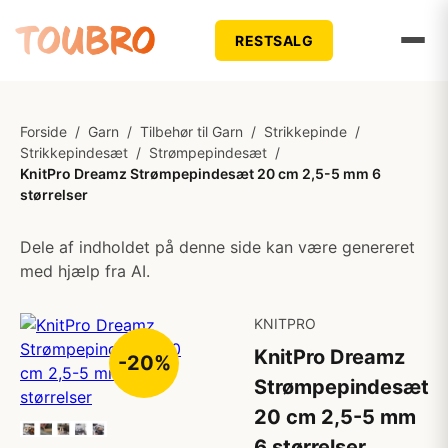
RESTSALG
Forside
/
Garn
/
Tilbehør til Garn
/
Strikkepinde
/
Strikkepindesæt
/
Strømpepindesæt
/
KnitPro Dreamz Strømpepindesæt 20 cm 2,5-5 mm 6
størrelser
Dele af indholdet på denne side kan være genereret
med hjælp fra AI.
KNITPRO
KnitPro Dreamz
-20%
Strømpepindesæt
20 cm 2,5-5 mm
6 størrelser