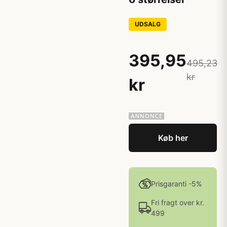
UDSALG
395,95
495,23
kr
kr
Køb her
Prisgaranti -5%
Fri fragt over kr.
499