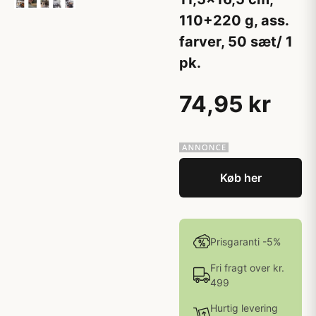
110+220 g, ass.
farver, 50 sæt/ 1
pk.
74,95 kr
Køb her
Prisgaranti -5%
Fri fragt over kr.
499
Hurtig levering