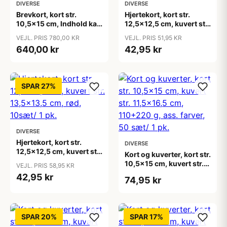
DIVERSE
DIVERSE
Brevkort, kort str.
Hjertekort, kort str.
10,5x15 cm, Indhold kan
12,5x12,5 cm, kuvert str.
variere, 250 g, ass.
13,5x13,5 cm, råhvid,
VEJL. PRIS 780,00 KR
VEJL. PRIS 51,95 KR
farver, 30 pk./ 1 pk.
10sæt/ 1 pk.
640,00 kr
42,95 kr
SPAR 27%
DIVERSE
Hjertekort, kort str.
DIVERSE
12,5x12,5 cm, kuvert str.
Kort og kuverter, kort str.
13,5x13,5 cm, rød,
10,5x15 cm, kuvert str.
VEJL. PRIS 58,95 KR
10sæt/ 1 pk.
11,5x16,5 cm, 110+220
42,95 kr
74,95 kr
g, ass. farver, 50 sæt/ 1
pk.
SPAR 20%
SPAR 17%