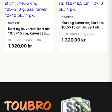
DIVERSE
Kort og kuverter, kort str.
DIVERSE
10,5x15 cm, kuvert str.
Kort og kuverter, kort str.
11,5x16,5 cm, 12x10 pk./
10,5x15 cm, kuvert str.
VEJL. PRIS 1.585,00 KR
1 pk.
11,5x16,5 cm, 120+210
1.320,00 kr
VEJL. PRIS 1.645,00 KR
g, ass. farver, 12x10 pk./
1.320,00 kr
1 pk.