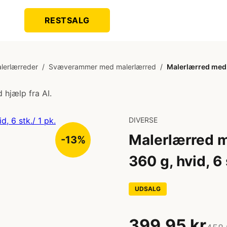
RESTSALG
lerlærreder
/
Svæverammer med malerlærred
/
Malerlærred med t
 hjælp fra AI.
DIVERSE
Malerlærred 
-13%
360 g, hvid, 6 
UDSALG
399,95 kr