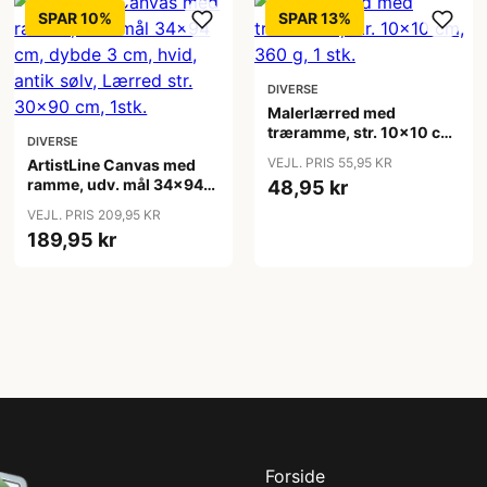
SPAR 10%
SPAR 13%
DIVERSE
Malerlærred med
træramme, str. 10x10 cm,
DIVERSE
360 g, 1 stk.
VEJL. PRIS 55,95 KR
ArtistLine Canvas med
ramme, udv. mål 34x94
48,95 kr
cm, dybde 3 cm, hvid,
VEJL. PRIS 209,95 KR
antik sølv, Lærred str.
189,95 kr
30x90 cm, 1stk.
Forside