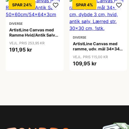
SPAR 24%
SPAR 4%
DIVERSE
ArtistLine Canvas med
Ramme Hvid/Antik Sølv
DIVERSE
50x60cm/54x64x3cm
VEJL. PRIS 253,95 KR
ArtistLine Canvas med
ramme, udv. mål 34x34
191,95 kr
cm, dybde 3 cm, hvid,
VEJL. PRIS 115,00 KR
antik sølv, Lærred str.
109,95 kr
30x30 cm, 1stk.