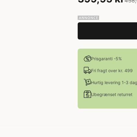
458,
Prisgaranti -5%
Fri fragt over kr. 499
Hurtig levering 1-3 da
Ubegrænset returret