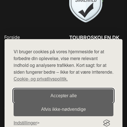
Forside
TOUBROSKOLEN.DK
Produkter
Tlf. 78768672
Top Rabatter
Vi bruger cookies på vores hjemmeside for at
Mail:
hej@want.dk
Blog
forbedre din oplevelse, vise mere relevant
Kontakt
indhold og analysere trafikken. Kort sagt: for at
Cookie- og privatlivspolitik
siden fungerer bedre – ikke for at være irriterende.
Cookie- og privatlivspolitik.
Denne side er en del af want.dk, der udgiver en række
Accepter alle
hjemmesider med præsentation af forskellige produkter fra
diverse webshops. Der sælges ikke varer fra denne side - vi
Afvis ikke‑nødvendige
henviser til de shops, som sælger varen. Vi har heller ikke
varerne på lager.
Indstillinger