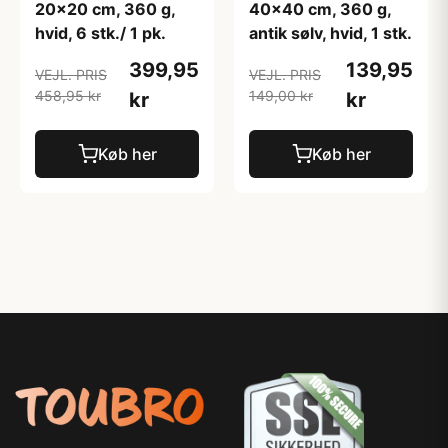
20x20 cm, 360 g,
40x40 cm, 360 g,
hvid, 6 stk./ 1 pk.
antik sølv, hvid, 1 stk.
399,95
139,95
VEJL. PRIS
VEJL. PRIS
458,95 kr
149,00 kr
kr
kr
Køb her
Køb her