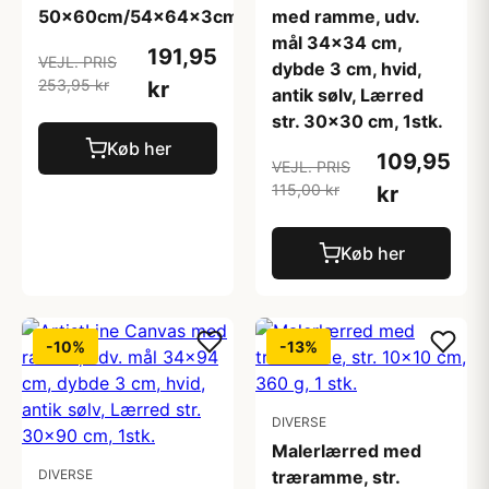
50x60cm/54x64x3cm
med ramme, udv.
mål 34x34 cm,
191,95
VEJL. PRIS
dybde 3 cm, hvid,
253,95 kr
kr
antik sølv, Lærred
str. 30x30 cm, 1stk.
Køb her
109,95
VEJL. PRIS
115,00 kr
kr
Køb her
-10%
-13%
DIVERSE
Malerlærred med
DIVERSE
træramme, str.