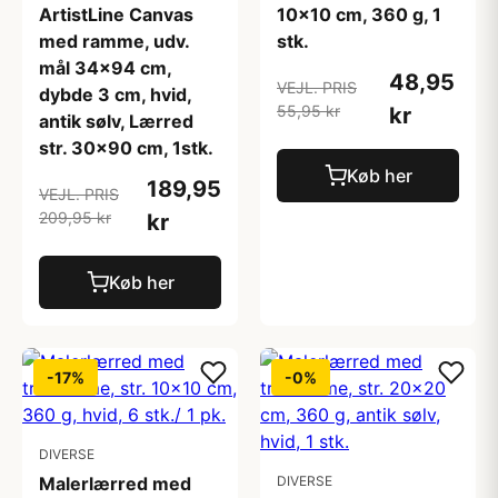
ArtistLine Canvas
10x10 cm, 360 g, 1
med ramme, udv.
stk.
mål 34x94 cm,
48,95
VEJL. PRIS
dybde 3 cm, hvid,
55,95 kr
kr
antik sølv, Lærred
str. 30x90 cm, 1stk.
Køb her
189,95
VEJL. PRIS
209,95 kr
kr
Køb her
-17%
-0%
DIVERSE
Malerlærred med
DIVERSE