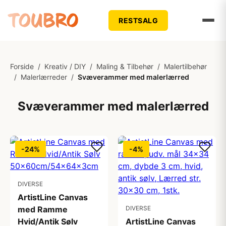
RESTSALG
Forside
/
Kreativ / DIY
/
Maling & Tilbehør
/
Malertilbehør
/
Malerlærreder
/
Svæverammer med malerlærred
Svæverammer med malerlærred
-24%
-4%
DIVERSE
ArtistLine Canvas
med Ramme
DIVERSE
Hvid/Antik Sølv
ArtistLine Canvas