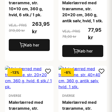
træramme, str.
Malerlærred med
10x10 cm, 360 g,
træramme, str.
hvid, 6 stk./ 1 pk.
20x20 cm, 360 g,
antik sølv, hvid, 1 stk.
263,95
VEJL. PRIS
77,95
319,00 kr
kr
VEJL. PRIS
78,00 kr
kr
Køb her
Køb her
-13%
-6%
DIVERSE
DIVERSE
Malerlærred med
Malerlærred med
træramme, str.
træramme, str.