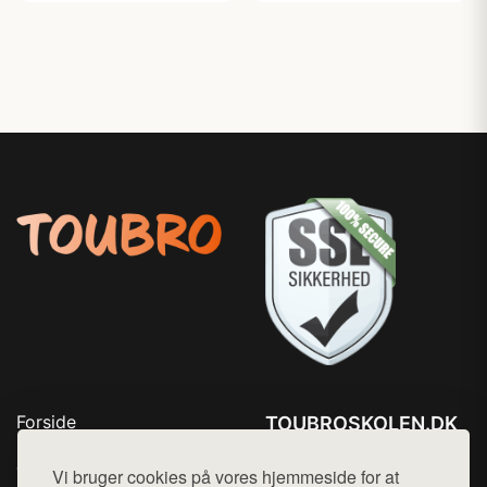
Forside
TOUBROSKOLEN.DK
Produkter
Tlf. 78768672
Top Rabatter
Vi bruger cookies på vores hjemmeside for at