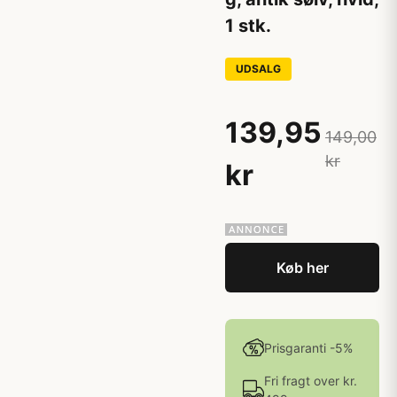
1 stk.
UDSALG
139,95
149,00
kr
kr
Køb her
Prisgaranti -5%
Fri fragt over kr.