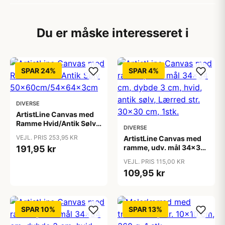
Du er måske interesseret i
SPAR 24%
SPAR 4%
DIVERSE
ArtistLine Canvas med
Ramme Hvid/Antik Sølv
DIVERSE
50x60cm/54x64x3cm
VEJL. PRIS 253,95 KR
ArtistLine Canvas med
ramme, udv. mål 34x34
191,95 kr
cm, dybde 3 cm, hvid,
VEJL. PRIS 115,00 KR
antik sølv, Lærred str.
109,95 kr
30x30 cm, 1stk.
SPAR 10%
SPAR 13%