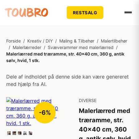
RESTSALG
Forside
/
Kreativ / DIY
/
Maling & Tilbehør
/
Malertilbehør
/
Malerlærreder
/
Svæverammer med malerlærred
/
Malerlærred med træramme, str. 40x40 cm, 360 g, antik
sølv, hvid, 1 stk.
Dele af indholdet på denne side kan være genereret
med hjælp fra AI.
DIVERSE
Malerlærred med
-6%
træramme, str.
40x40 cm, 360
g, antik sølv, hvid,