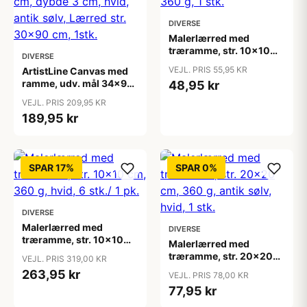
DIVERSE
Malerlærred med
træramme, str. 10x10
DIVERSE
cm, 360 g, 1 stk.
VEJL. PRIS 55,95 KR
ArtistLine Canvas med
ramme, udv. mål 34x94
48,95 kr
cm, dybde 3 cm, hvid,
VEJL. PRIS 209,95 KR
antik sølv, Lærred str.
189,95 kr
30x90 cm, 1stk.
SPAR 17%
SPAR 0%
DIVERSE
Malerlærred med
DIVERSE
træramme, str. 10x10
Malerlærred med
cm, 360 g, hvid, 6 stk./ 1
træramme, str. 20x20
VEJL. PRIS 319,00 KR
pk.
cm, 360 g, antik sølv,
263,95 kr
VEJL. PRIS 78,00 KR
hvid, 1 stk.
77,95 kr