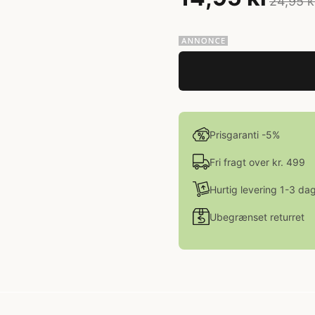
24,95 k
Prisgaranti -5%
Fri fragt over kr. 499
Hurtig levering 1-3 da
Ubegrænset returret