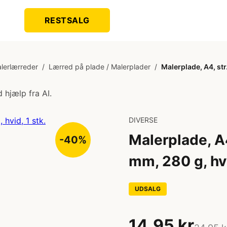
RESTSALG
lerlærreder
/
Lærred på plade / Malerplader
/
Malerplade, A4, str
 hjælp fra AI.
DIVERSE
Malerplade, A4
-40%
mm, 280 g, hvi
UDSALG
14,95 kr