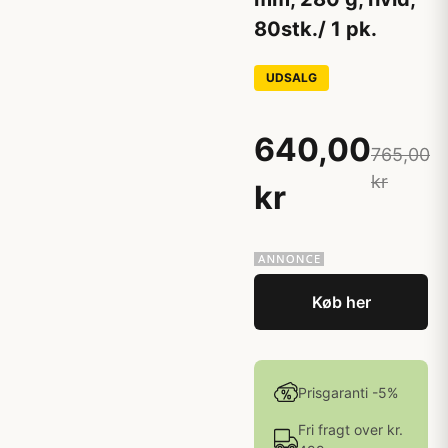
80stk./ 1 pk.
UDSALG
640,00
765,00
kr
kr
Køb her
Prisgaranti -5%
Fri fragt over kr.