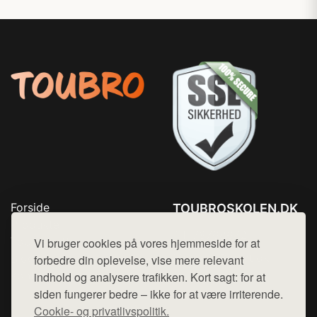
Forside
TOUBROSKOLEN.DK
Produkter
Tlf. 78768672
Top Rabatter
Vi bruger cookies på vores hjemmeside for at
Mail:
hej@want.dk
Blog
forbedre din oplevelse, vise mere relevant
Kontakt
indhold og analysere trafikken. Kort sagt: for at
Cookie- og privatlivspolitik
siden fungerer bedre – ikke for at være irriterende.
Cookie- og privatlivspolitik.