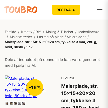
RESTSALG
Forside
/
Kreativ / DIY
/
Maling & Tilbehør
/
Malertilbehør
/
Malerlærreder
/
Lærred på plade / Malerplader
/
Malerplade, str. 15x15+20x20 cm, tykkelse 3 mm, 280 g,
hvid, 80stk./ 1 pk.
Dele af indholdet på denne side kan være genereret
med hjælp fra AI.
DIVERSE
Malerplade, str.
-16%
15x15+20x20
cm, tykkelse 3
mm, 280 g, hvid,