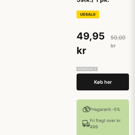
UDSALG
49,95
50,00
kr
kr
Køb her
Prisgaranti -5%
Fri fragt over kr.
499