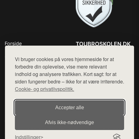
Forside
TOUBROSKOLEN.DK
Produkter
Tlf. 78768672
Top Rabatter
Vi bruger cookies på vores hjemmeside for at
Mail:
hej@want.dk
Blog
forbedre din oplevelse, vise mere relevant
Kontakt
indhold og analysere trafikken. Kort sagt: for at
Cookie- og privatlivspolitik
siden fungerer bedre – ikke for at være irriterende.
Cookie- og privatlivspolitik.
Denne side er en del af want.dk, der udgiver en række
Accepter alle
hjemmesider med præsentation af forskellige produkter fra
diverse webshops. Der sælges ikke varer fra denne side - vi
Afvis ikke‑nødvendige
henviser til de shops, som sælger varen. Vi har heller ikke
varerne på lager.
Indstillinger