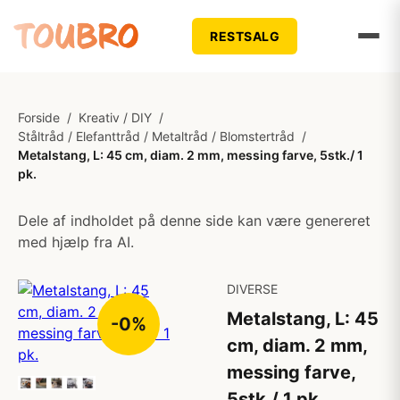
RESTSALG
Forside
/
Kreativ / DIY
/
Ståltråd / Elefanttråd / Metaltråd / Blomstertråd
/
Metalstang, L: 45 cm, diam. 2 mm, messing farve, 5stk./ 1
pk.
Dele af indholdet på denne side kan være genereret
med hjælp fra AI.
DIVERSE
Metalstang, L: 45
-0%
cm, diam. 2 mm,
messing farve,
5stk./ 1 pk.