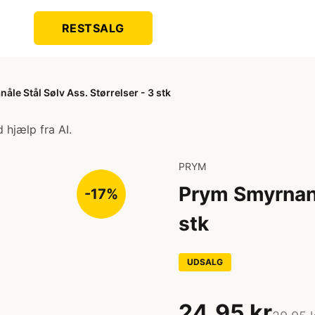
RESTSALG
le Stål Sølv Ass. Størrelser - 3 stk
 hjælp fra AI.
PRYM
Prym Smyrnanål
-17%
stk
UDSALG
24,95 kr