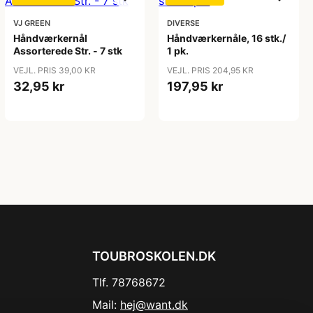
VJ GREEN
DIVERSE
Håndværkernål
Håndværkernåle, 16 stk./
Assorterede Str. - 7 stk
1 pk.
VEJL. PRIS 39,00 KR
VEJL. PRIS 204,95 KR
32,95 kr
197,95 kr
TOUBROSKOLEN.DK
Tlf. 78768672
Mail:
hej@want.dk