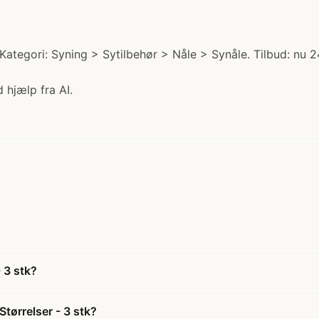
ategori: Syning > Sytilbehør > Nåle > Synåle. Tilbud: nu 24
 hjælp fra AI.
 3 stk?
tørrelser - 3 stk?