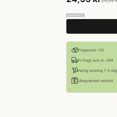
29,95 
Prisgaranti -5%
Fri fragt over kr. 499
Hurtig levering 1-3 da
Ubegrænset returret