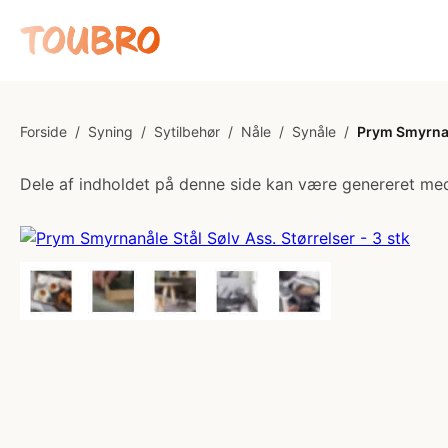
Forside
/
Syning
/
Sytilbehør
/
Nåle
/
Synåle
/
Prym Smyrnanå
Dele af indholdet på denne side kan være genereret med