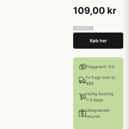
109,00 kr
Køb her
Prisgaranti -5%
Fri fragt over kr.
499
Hurtig levering
1-3 dage
Ubegrænset
returret