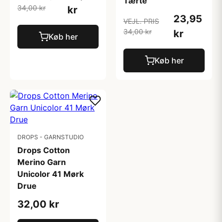
Tærte
34,00 kr
kr
23,95
VEJL. PRIS
34,00 kr
kr
Køb her
Køb her
DROPS - GARNSTUDIO
Drops Cotton
Merino Garn
Unicolor 41 Mørk
Drue
32,00 kr