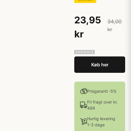
23,95
34,00
kr
kr
Køb her
Prisgaranti -5%
Fri fragt over kr.
499
Hurtig levering
1-3 dage