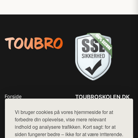
Forside
TOUBROSKOLEN.DK
Produkter
Tlf. 78768672
Top Rabatter
Vi bruger cookies på vores hjemmeside for at
Mail:
hej@want.dk
Blog
forbedre din oplevelse, vise mere relevant
Kontakt
indhold og analysere trafikken. Kort sagt: for at
Cookie- og privatlivspolitik
siden fungerer bedre – ikke for at være irriterende.