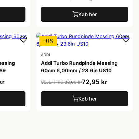
Køb her
-11%
ADDI
essing
Addi Turbo Rundpinde Messing
US9
60cm 6,00mm / 23.6in US10
kr
72,95 kr
VEJL. PRIS 82,00 kr
Køb her