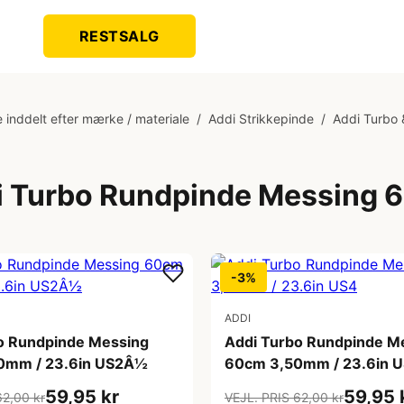
RESTSALG
 inddelt efter mærke / materiale
/
Addi Strikkepinde
/
Addi Turbo 
i Turbo Rundpinde Messing 
-3%
ADDI
o Rundpinde Messing
Addi Turbo Rundpinde M
0mm / 23.6in US2Â½
60cm 3,50mm / 23.6in 
59,95 kr
59,95 
62,00 kr
VEJL. PRIS 62,00 kr