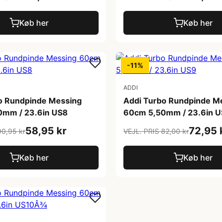
Køb her
Køb her
-11%
ADDI
o Rundpinde Messing
Addi Turbo Rundpinde M
0mm / 23.6in US8
60cm 5,50mm / 23.6in 
58,95 kr
72,95 
90,95 kr
VEJL. PRIS 82,00 kr
Køb her
Køb her