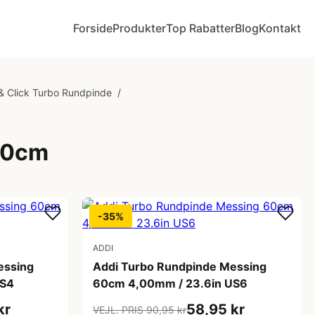
Forside
Produkter
Top Rabatter
Blog
Kontakt
& Click Turbo Rundpinde
/
60cm
-35%
ADDI
essing
Addi Turbo Rundpinde Messing
US4
60cm 4,00mm / 23.6in US6
kr
58,95 kr
VEJL. PRIS 90,95 kr