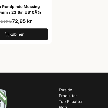
o Rundpinde Messing
0mm / 23.6in US10Â¾
72,95 kr
82,00 kr
Køb her
Forside
Produkter
Top Rabatter
Blog