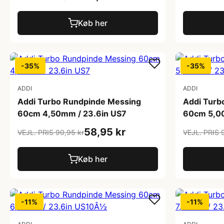
Køb her
-35%
-35%
ADDI
ADDI
Addi Turbo Rundpinde Messing
Addi Turb
60cm 4,50mm / 23.6in US7
60cm 5,0
58,95 kr
VEJL. PRIS 90,95 kr
VEJL. PRIS 
Køb her
-11%
-11%