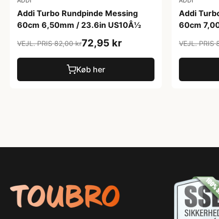
ADDI
ADDI
Addi Turbo Rundpinde Messing
Addi Turb
60cm 6,50mm / 23.6in US10Â½
60cm 7,0
72,95 kr
VEJL. PRIS 82,00 kr
VEJL. PRIS 
Køb her