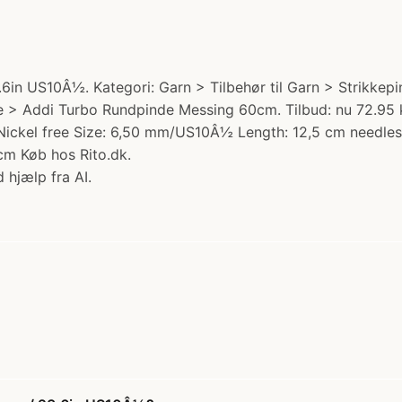
 US10Â½. Kategori: Garn > Tilbehør til Garn > Strikkepin
> Addi Turbo Rundpinde Messing 60cm. Tilbud: nu 72.95 kr. 
 Nickel free Size: 6,50 mm/US10Â½ Length: 12,5 cm needles/2
cm Køb hos Rito.dk.
 hjælp fra AI.