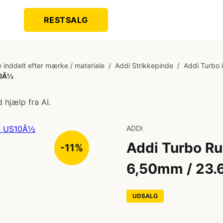
RESTSALG
 inddelt efter mærke / materiale
/
Addi Strikkepinde
/
Addi Turbo 
10Â½
 hjælp fra AI.
ADDI
Addi Turbo R
-11%
6,50mm / 23.
UDSALG