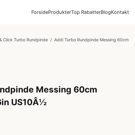
Forside
Produkter
Top Rabatter
Blog
Kontakt
& Click Turbo Rundpinde
/
Addi Turbo Rundpinde Messing 60cm
undpinde Messing 60cm
6in US10Â½