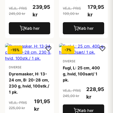
239,95
179,95
VEJL. PRIS
VEJL. PRIS
245,00 kr
199,00 kr
kr
kr
Køb her
Køb her
-15%
-7%
DIVERSE
DIVERSE
Fugl, L: 25 cm, 400
Dyremasker, H: 13-
g, hvid, 100sæt/ 1
24 cm, B: 20-28 cm,
pk.
230 g, hvid, 100stk./
228,95
VEJL. PRIS
1 pk.
245,00 kr
kr
191,95
VEJL. PRIS
225,00 kr
kr
Køb her