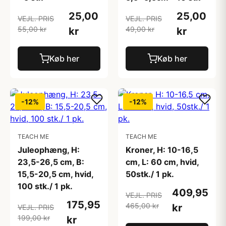
25,00
25,00
VEJL. PRIS
VEJL. PRIS
55,00 kr
49,00 kr
kr
kr
Køb her
Køb her
-12%
-12%
TEACH ME
TEACH ME
Juleophæng, H:
Kroner, H: 10-16,5
23,5-26,5 cm, B:
cm, L: 60 cm, hvid,
15,5-20,5 cm, hvid,
50stk./ 1 pk.
100 stk./ 1 pk.
409,95
VEJL. PRIS
175,95
465,00 kr
kr
VEJL. PRIS
199,00 kr
kr