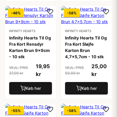
-46%
-58%
INFINITY HEARTS
INFINITY HEARTS
Infinity Hearts Til Og
Infinity Hearts Til Og
Fra Kort Rensdyr
Fra Kort Sløjfe
Karton Brun 9x9cm
Karton Brun
- 10 stk
4,7x5,7cm - 10 stk
19,95
25,00
VEJL. PRIS
VEJL. PRIS
37,00 kr
59,00 kr
kr
kr
Køb her
Køb her
-55%
-58%