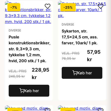
-7%
-25%
DIVERSE
DIVERSE
Sykarton, str.
Pusle
17,5x24,5 cm, ass.
konstruktionsbrikker,
farver, 10ark/ 1 pk.
str. 9,3x9,3 cm,
57,95
VEJL. PRIS
tykkelse 1,2 mm,
76,95 kr
kr
hvid, 200 stk./ 1 pk.
228,95
VEJL. PRIS
Køb her
246,95 kr
kr
Køb her