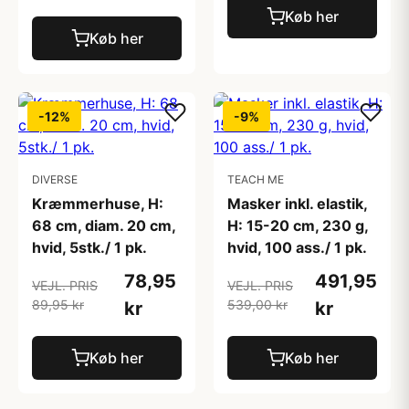
Køb her
Køb her
-12%
-9%
DIVERSE
TEACH ME
Kræmmerhuse, H:
Masker inkl. elastik,
68 cm, diam. 20 cm,
H: 15-20 cm, 230 g,
hvid, 5stk./ 1 pk.
hvid, 100 ass./ 1 pk.
78,95
491,95
VEJL. PRIS
VEJL. PRIS
89,95 kr
539,00 kr
kr
kr
Køb her
Køb her