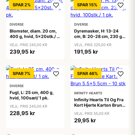
SPAR 2%
SPAR 15%
DIVERSE
DIVERSE
Blomster, diam. 20 cm,
Dyremasker, H: 13-24
400 g, hvid, 5x20stk./ 1
cm, B: 20-28 cm, 230 g,
pk.
hvid, 100stk./ 1 pk.
VEJL. PRIS 245,00 KR
VEJL. PRIS 225,00 KR
239,95 kr
191,95 kr
SPAR 7%
SPAR 46%
DIVERSE
Fugl, L: 25 cm, 400 g,
INFINITY HEARTS
hvid, 100sæt/ 1 pk.
Infinity Hearts Til Og Fra
Kort Hjerte Karton Brun
VEJL. PRIS 245,00 KR
5,5x5,5cm - 10 stk
228,95 kr
VEJL. PRIS 55,00 KR
29,95 kr