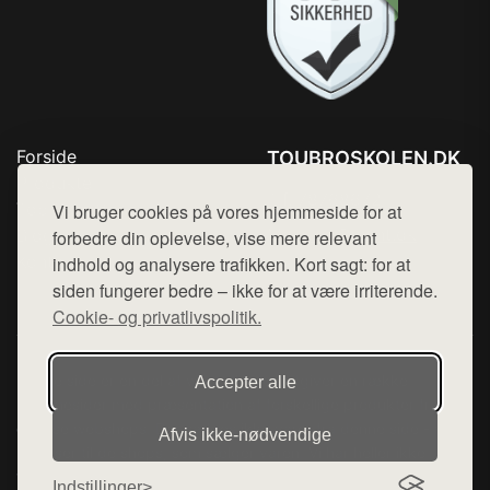
Forside
TOUBROSKOLEN.DK
Produkter
Tlf. 78768672
Top Rabatter
Vi bruger cookies på vores hjemmeside for at
Mail:
hej@want.dk
Blog
forbedre din oplevelse, vise mere relevant
Kontakt
indhold og analysere trafikken. Kort sagt: for at
Cookie- og privatlivspolitik
siden fungerer bedre – ikke for at være irriterende.
Cookie- og privatlivspolitik.
Denne side er en del af want.dk, der udgiver en række
Accepter alle
hjemmesider med præsentation af forskellige produkter fra
diverse webshops. Der sælges ikke varer fra denne side - vi
Afvis ikke‑nødvendige
henviser til de shops, som sælger varen. Vi har heller ikke
varerne på lager.
Indstillinger