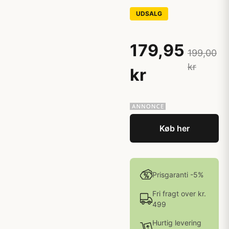
UDSALG
179,95
199,00
kr
kr
Køb her
Prisgaranti -5%
Fri fragt over kr.
499
Hurtig levering