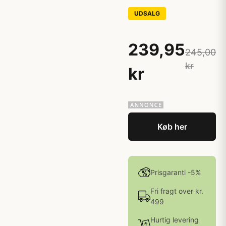
UDSALG
239,95
245,00
kr
kr
Køb her
Prisgaranti -5%
Fri fragt over kr.
499
Hurtig levering