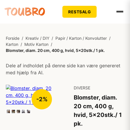
RESTSALG
Forside
/
Kreativ / DIY
/
Papir / Karton / Konvolutter
/
Karton
/
Motiv Karton
/
Blomster, diam. 20 cm, 400 g, hvid, 5x20stk./ 1 pk.
Dele af indholdet på denne side kan være genereret
med hjælp fra AI.
DIVERSE
Blomster, diam.
-2%
20 cm, 400 g,
hvid, 5x20stk./ 1
pk.