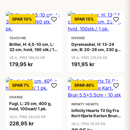
SPAR 10%
SPAR 15%
TEACH ME
DIVERSE
Briller, H: 4,5-10 cm, L:
Dyremasker, H: 13-24
32 cm, hvid, 160 stk./ 1
cm, B: 20-28 cm, 230 g,
pk.
hvid, 100stk./ 1 pk.
VEJL. PRIS 199,00 KR
VEJL. PRIS 225,00 KR
179,95 kr
191,95 kr
SPAR 7%
SPAR 46%
DIVERSE
Fugl, L: 25 cm, 400 g,
INFINITY HEARTS
hvid, 100sæt/ 1 pk.
Infinity Hearts Til Og Fra
Kort Hjerte Karton Brun
VEJL. PRIS 245,00 KR
5,5x5,5cm - 10 stk
228,95 kr
VEJL. PRIS 55,00 KR