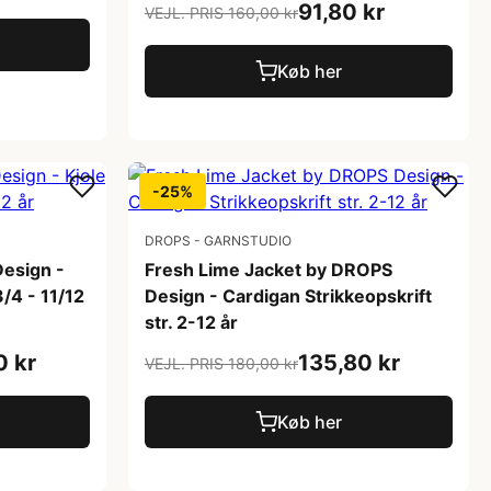
91,80 kr
VEJL. PRIS 160,00 kr
Køb her
-25%
DROPS - GARNSTUDIO
esign -
Fresh Lime Jacket by DROPS
3/4 - 11/12
Design - Cardigan Strikkeopskrift
str. 2-12 år
0 kr
135,80 kr
VEJL. PRIS 180,00 kr
Køb her