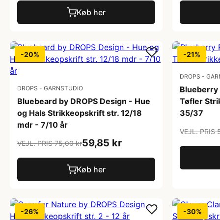
Køb her
-20%
-21%
DROPS - GAR
DROPS - GARNSTUDIO
Blueberry
Bluebeard by DROPS Design - Hue
Tøfler Stri
og Hals Strikkeopskrift str. 12/18
35/37
mdr - 7/10 år
VEJL. PRIS 
59,85 kr
VEJL. PRIS 75,00 kr
Køb her
-26%
-30%