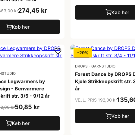
274,45 kr
363,00 kr
Køb her
Køb her
-29%
DROPS - GARNSTUDIO
NSTUDIO
Forest Dance by DROPS D
nce Legwarmers by
Kjole Strikkeopskrift str. 
sign - Benvarmere
år
rift str. 3/5 - 9/12 år
135,6
VEJL. PRIS 192,00 kr
50,85 kr
72,00 kr
Køb her
Køb her