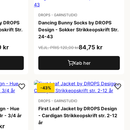
DROPS - GARNSTUDIO
by DROPS
Dancing Bunny Socks by DROPS
skrift Str.
Design - Sokker Strikkeopskrift Str.
24-43
0 kr
84,75 kr
VEJL. PRIS 120,00 kr
Køb her
-43%
DROPS - GARNSTUDIO
gn - Hue
First Leaf Jacket by DROPS Design
dr - 3/4 år
- Cardigan Strikkeopskrift str. 2-12
år
kr