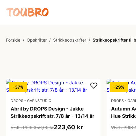
Forside
/
Opskrifter
/
Strikkeopskrifter
/
Strikkeopskrifter til 
-37%
-29%
DROPS - GARNSTUDIO
DROPS - GAR
Abril by DROPS Design - Jakke
Autumn Ac
Strikkeopskrift str. 7/8 år - 13/14 år
Hue Strikke
223,60 kr
VEJL. PRIS 356,00 kr
VEJL. PRIS 