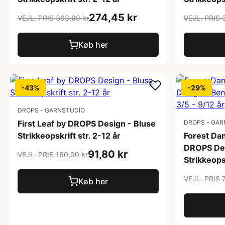
274,45 kr
VEJL. PRIS 363,00 kr
VEJL. PRIS 
Køb her
-43%
-29%
DROPS - GARNSTUDIO
First Leaf by DROPS Design - Bluse
DROPS - GAR
Strikkeopskrift str. 2-12 år
Forest Da
DROPS De
91,80 kr
VEJL. PRIS 160,00 kr
Strikkeopsk
VEJL. PRIS 
Køb her