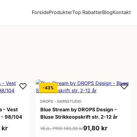
Forside
Produkter
Top Rabatter
Blog
Kontakt
-43%
DROPS - GARNSTUDIO
a - Vest
Blue Stream by DROPS Design -
0 - 98/104
Bluse Strikkeopskrift str. 2-12 år
 kr
91,80 kr
VEJL. PRIS 160,00 kr