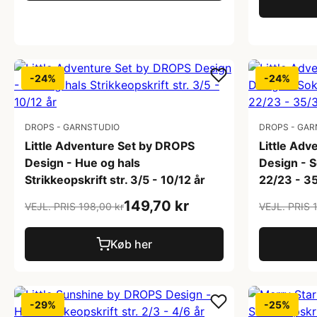
-24%
-24%
DROPS - GARNSTUDIO
DROPS - GAR
Little Adventure Set by DROPS
Little Ad
Design - Hue og hals
Design - S
Strikkeopskrift str. 3/5 - 10/12 år
22/23 - 3
149,70 kr
VEJL. PRIS 198,00 kr
VEJL. PRIS 
Køb her
-29%
-25%