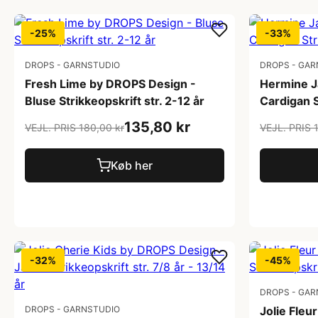
-25%
-33%
DROPS - GARNSTUDIO
DROPS - GAR
Fresh Lime by DROPS Design -
Hermine J
Bluse Strikkeopskrift str. 2-12 år
Cardigan S
135,80 kr
VEJL. PRIS 180,00 kr
VEJL. PRIS 
Køb her
-32%
-45%
DROPS - GAR
DROPS - GARNSTUDIO
Jolie Fleu