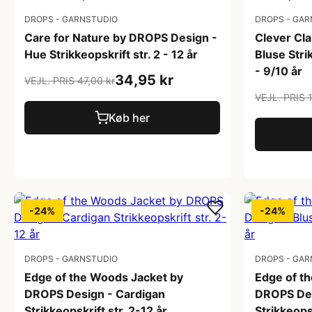
DROPS - GARNSTUDIO
DROPS - GAR
Care for Nature by DROPS Design -
Clever Cl
Hue Strikkeopskrift str. 2 - 12 år
Bluse Stri
- 9/10 år
34,95 kr
VEJL. PRIS 47,00 kr
VEJL. PRIS 
Køb her
-24%
-24%
DROPS - GARNSTUDIO
DROPS - GAR
Edge of the Woods Jacket by
Edge of t
DROPS Design - Cardigan
DROPS Des
Strikkeopskrift str. 2-12 år
Strikkeopsk