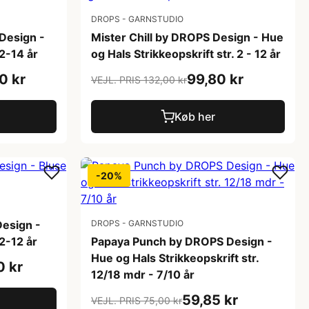
DROPS - GARNSTUDIO
Design -
Mister Chill by DROPS Design - Hue
 2-14 år
og Hals Strikkeopskrift str. 2 - 12 år
0 kr
99,80 kr
VEJL. PRIS 132,00 kr
Køb her
-20%
esign -
DROPS - GARNSTUDIO
 2-12 år
Papaya Punch by DROPS Design -
Hue og Hals Strikkeopskrift str.
0 kr
12/18 mdr - 7/10 år
59,85 kr
VEJL. PRIS 75,00 kr