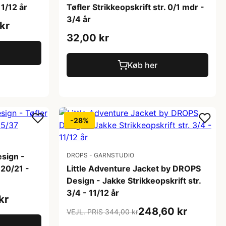
11/12 år
Tøfler Strikkeopskrift str. 0/1 mdr -
3/4 år
kr
32,00 kr
Køb her
-28%
sign -
DROPS - GARNSTUDIO
 20/21 -
Little Adventure Jacket by DROPS
Design - Jakke Strikkeopskrift str.
3/4 - 11/12 år
kr
248,60 kr
VEJL. PRIS 344,00 kr