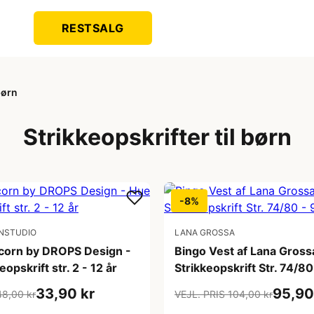
RESTSALG
børn
Strikkeopskrifter til børn
-8%
NSTUDIO
LANA GROSSA
orn by DROPS Design -
Bingo Vest af Lana Gross
opskrift str. 2 - 12 år
Strikkeopskrift Str. 74/8
33,90 kr
95,90
48,00 kr
VEJL. PRIS 104,00 kr