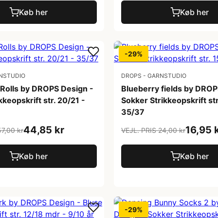
Køb her
Køb her
-29%
NSTUDIO
DROPS - GARNSTUDIO
 Rolls by DROPS Design -
Blueberry fields by DROP
kkeopskrift str. 20/21 -
Sokker Strikkeopskrift str
35/37
44,85 kr
16,95 
57,00 kr
VEJL. PRIS 24,00 kr
Køb her
Køb her
-29%