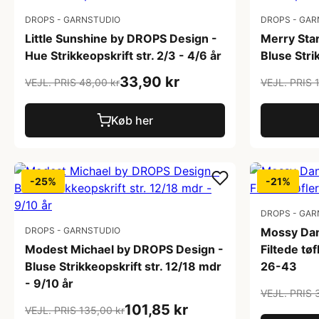
DROPS - GARNSTUDIO
DROPS - GAR
Little Sunshine by DROPS Design -
Merry Sta
Hue Strikkeopskrift str. 2/3 - 4/6 år
Bluse Stri
33,90 kr
VEJL. PRIS 48,00 kr
VEJL. PRIS 
Køb her
-25%
-21%
DROPS - GAR
DROPS - GARNSTUDIO
Mossy Dan
Modest Michael by DROPS Design -
Filtede tøf
Bluse Strikkeopskrift str. 12/18 mdr
26-43
- 9/10 år
VEJL. PRIS 
101,85 kr
VEJL. PRIS 135,00 kr