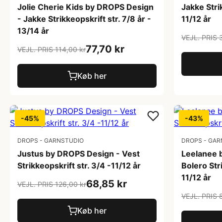
Jolie Cherie Kids by DROPS Design
Jakke Strik
- Jakke Strikkeopskrift str. 7/8 år -
11/12 år
13/14 år
VEJL. PRIS 
77,70 kr
VEJL. PRIS 114,00 kr
Køb her
-45%
-43%
DROPS - GARNSTUDIO
DROPS - GAR
Justus by DROPS Design - Vest
Leelanee 
Strikkeopskrift str. 3/4 -11/12 år
Bolero Stri
11/12 år
68,85 kr
VEJL. PRIS 126,00 kr
VEJL. PRIS 
Køb her