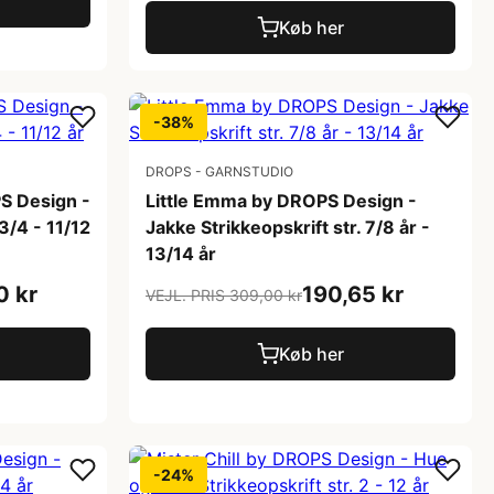
Køb her
-38%
DROPS - GARNSTUDIO
S Design -
Little Emma by DROPS Design -
 3/4 - 11/12
Jakke Strikkeopskrift str. 7/8 år -
13/14 år
0 kr
190,65 kr
VEJL. PRIS 309,00 kr
Køb her
-24%