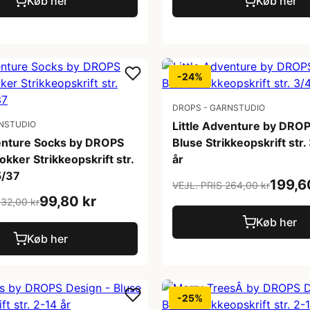
Køb her
Køb her
-24%
DROPS - GARNSTUDIO
NSTUDIO
Little Adventure by DROP
venture Socks by DROPS
Bluse Strikkeopskrift str.
okker Strikkeopskrift str.
år
5/37
199,6
VEJL. PRIS 264,00 kr
99,80 kr
132,00 kr
Køb her
Køb her
-25%