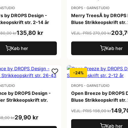
NSTUDIO
DROPS - GARNSTUDIO
rs by DROPS Design -
Merry TreesÂ by DROPS 
kkeopskrift str. 2-14 år
Bluse Strikkeopskrift str.
135,80 kr
203,7
180,00 kr
VEJL. PRIS 270,00 kr
Køb her
Køb her
-24%
NSTUDIO
DROPS - GARNSTUDIO
ce by DROPS Design -
Open Breeze by DROPS D
ler Strikkeopskrift str.
Bluse Strikkeopskrift str.
149,7
VEJL. PRIS 198,00 kr
29,90 kr
38,00 kr
Køb her