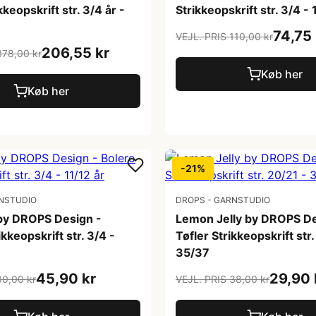
keopskrift str. 3/4 år -
Strikkeopskrift str. 3/4 - 
74,75 
VEJL. PRIS 110,00 kr
206,55 kr
378,00 kr
Køb her
Køb her
-21%
NSTUDIO
DROPS - GARNSTUDIO
by DROPS Design -
Lemon Jelly by DROPS De
kkeopskrift str. 3/4 -
Tøfler Strikkeopskrift str.
35/37
45,90 kr
29,90 
80,00 kr
VEJL. PRIS 38,00 kr