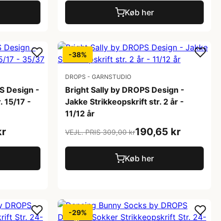
Køb her
-38%
DROPS - GARNSTUDIO
S Design -
Bright Sally by DROPS Design -
. 15/17 -
Jakke Strikkeopskrift str. 2 år -
11/12 år
kr
190,65 kr
VEJL. PRIS 309,00 kr
Køb her
-29%