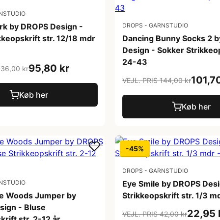
NSTUDIO
ark by DROPS Design -
DROPS - GARNSTUDIO
kkeopskrift str. 12/18 mdr
Dancing Bunny Socks 2 
Design - Sokker Strikkeop
24-43
95,80 kr
136,00 kr
101,7
VEJL. PRIS 144,00 kr
Køb her
Køb her
-45%
DROPS - GARNSTUDIO
NSTUDIO
Eye Smile by DROPS Desi
he Woods Jumper by
Strikkeopskrift str. 1/3 m
ign - Bluse
22,95 
VEJL. PRIS 42,00 kr
rift str. 2-12 år