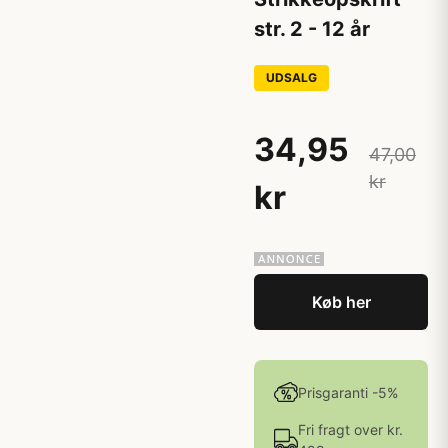
str. 2 - 12 år
UDSALG
34,95
47,00
kr
kr
Køb her
Prisgaranti -5%
Fri fragt over kr.