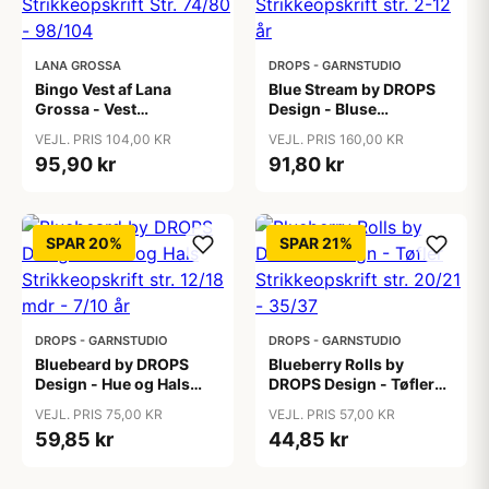
LANA GROSSA
DROPS - GARNSTUDIO
Bingo Vest af Lana
Blue Stream by DROPS
Grossa - Vest
Design - Bluse
Strikkeopskrift Str.
Strikkeopskrift str. 2-12
VEJL. PRIS 104,00 KR
VEJL. PRIS 160,00 KR
74/80 - 98/104
år
95,90 kr
91,80 kr
SPAR 20%
SPAR 21%
DROPS - GARNSTUDIO
DROPS - GARNSTUDIO
Bluebeard by DROPS
Blueberry Rolls by
Design - Hue og Hals
DROPS Design - Tøfler
Strikkeopskrift str. 12/18
Strikkeopskrift str. 20/21
VEJL. PRIS 75,00 KR
VEJL. PRIS 57,00 KR
mdr - 7/10 år
- 35/37
59,85 kr
44,85 kr