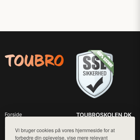
Forside
TOUBROSKOLEN.DK
Produkter
Tlf. 78768672
Top Rabatter
Vi bruger cookies på vores hjemmeside for at
Mail:
hej@want.dk
Blog
forbedre din oplevelse, vise mere relevant