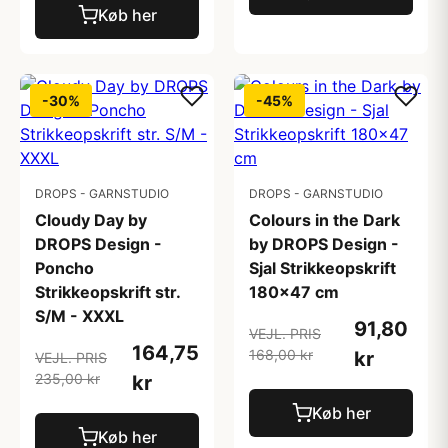
Køb her
-30%
-45%
DROPS - GARNSTUDIO
DROPS - GARNSTUDIO
Cloudy Day by
Colours in the Dark
DROPS Design -
by DROPS Design -
Poncho
Sjal Strikkeopskrift
Strikkeopskrift str.
180x47 cm
S/M - XXXL
91,80
VEJL. PRIS
164,75
168,00 kr
kr
VEJL. PRIS
235,00 kr
kr
Køb her
Køb her