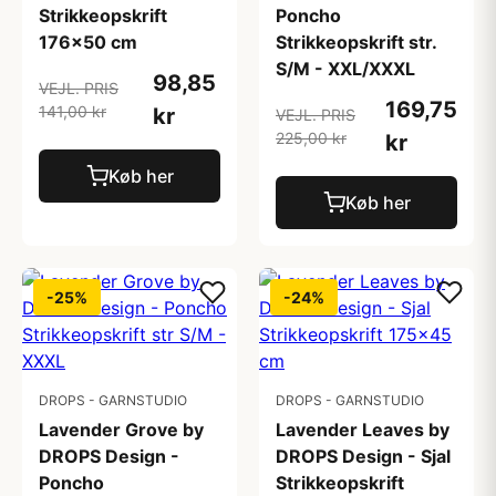
Strikkeopskrift
Poncho
176x50 cm
Strikkeopskrift str.
S/M - XXL/XXXL
98,85
VEJL. PRIS
169,75
141,00 kr
kr
VEJL. PRIS
225,00 kr
kr
Køb her
Køb her
-25%
-24%
DROPS - GARNSTUDIO
DROPS - GARNSTUDIO
Lavender Grove by
Lavender Leaves by
DROPS Design -
DROPS Design - Sjal
Poncho
Strikkeopskrift