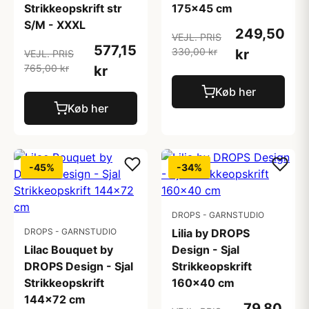
Strikkeopskrift str
175x45 cm
S/M - XXXL
249,50
VEJL. PRIS
577,15
330,00 kr
kr
VEJL. PRIS
765,00 kr
kr
Køb her
Køb her
-45%
-34%
DROPS - GARNSTUDIO
DROPS - GARNSTUDIO
Lilia by DROPS
Lilac Bouquet by
Design - Sjal
DROPS Design - Sjal
Strikkeopskrift
Strikkeopskrift
160x40 cm
144x72 cm
79,80