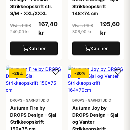
Strikkeopskrift str.
Strikkeopskrift
S/M - XXL/XXXL
148x74 cm
167,40
195,60
VEJL. PRIS
VEJL. PRIS
240,00 kr
306,00 kr
kr
kr
Køb her
Køb her
-29%
-30%
DROPS - GARNSTUDIO
DROPS - GARNSTUDIO
Autumn Fire by
Autumn Joy by
DROPS Design - Sjal
DROPS Design - Sjal
Strikkeopskrift
og Vanter
150x75 cm
Strikkeopskrift