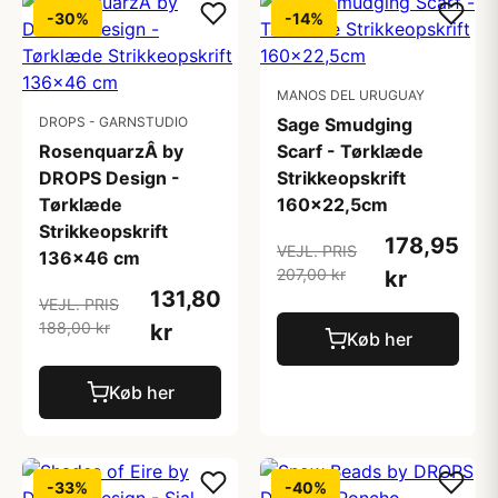
-30%
-14%
MANOS DEL URUGUAY
DROPS - GARNSTUDIO
Sage Smudging
RosenquarzÂ by
Scarf - Tørklæde
DROPS Design -
Strikkeopskrift
Tørklæde
160x22,5cm
Strikkeopskrift
178,95
VEJL. PRIS
136x46 cm
207,00 kr
kr
131,80
VEJL. PRIS
188,00 kr
kr
Køb her
Køb her
-33%
-40%