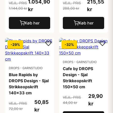
1.054,90
215,55
VEJL. PRIS
VEJL. PRIS
1.144,00 kr
288,00 kr
kr
kr
Køb her
Køb her
-29%
-32%
DROPS - GARNSTUDIO
DROPS - GARNSTUDIO
Cafe by DROPS
Blue Rapids by
Design - Sjal
DROPS Design - Sjal
Strikkeopskrift
Strikkeopskrift
150x50 cm
140x33 cm
29,90
VEJL. PRIS
50,85
44,00 kr
kr
VEJL. PRIS
72,00 kr
kr