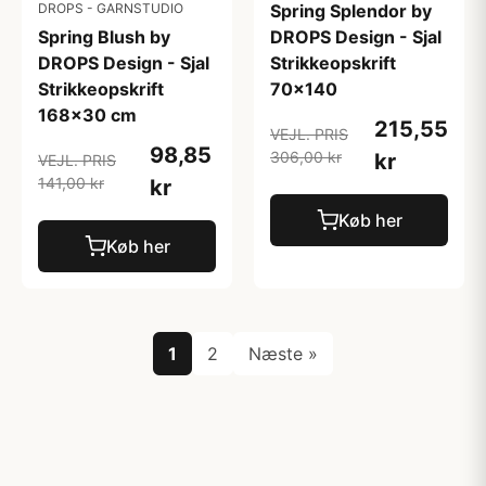
DROPS - GARNSTUDIO
Spring Splendor by
Spring Blush by
DROPS Design - Sjal
DROPS Design - Sjal
Strikkeopskrift
Strikkeopskrift
70x140
168x30 cm
215,55
VEJL. PRIS
98,85
306,00 kr
kr
VEJL. PRIS
141,00 kr
kr
Køb her
Køb her
1
2
Næste »