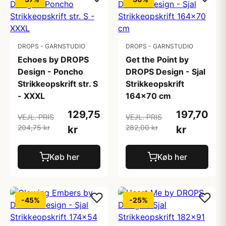
DROPS - GARNSTUDIO
DROPS - GARNSTUDIO
Echoes by DROPS
Get the Point by
Design - Poncho
DROPS Design - Sjal
Strikkeopskrift str. S
Strikkeopskrift
- XXXL
164x70 cm
129,75
197,70
VEJL. PRIS
VEJL. PRIS
204,75 kr
282,00 kr
kr
kr
Køb her
Køb her
-45%
-25%