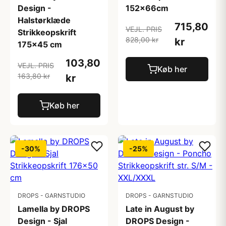
Design -
152x66cm
Halstørklæde
715,80
VEJL. PRIS
Strikkeopskrift
828,00 kr
kr
175x45 cm
103,80
VEJL. PRIS
Køb her
163,80 kr
kr
Køb her
-30%
-25%
DROPS - GARNSTUDIO
DROPS - GARNSTUDIO
Lamella by DROPS
Late in August by
Design - Sjal
DROPS Design -