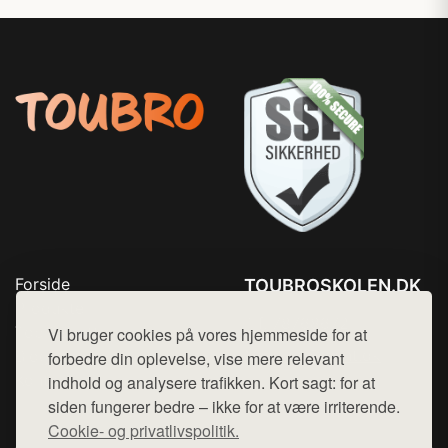
Forside
TOUBROSKOLEN.DK
Produkter
Tlf. 78768672
Top Rabatter
Vi bruger cookies på vores hjemmeside for at
Mail:
hej@want.dk
Blog
forbedre din oplevelse, vise mere relevant
Kontakt
indhold og analysere trafikken. Kort sagt: for at
Cookie- og privatlivspolitik
siden fungerer bedre – ikke for at være irriterende.
Cookie- og privatlivspolitik.