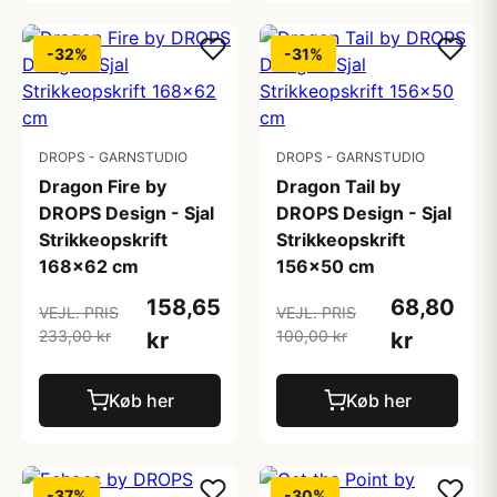
-32%
-31%
DROPS - GARNSTUDIO
DROPS - GARNSTUDIO
Dragon Fire by
Dragon Tail by
DROPS Design - Sjal
DROPS Design - Sjal
Strikkeopskrift
Strikkeopskrift
168x62 cm
156x50 cm
158,65
68,80
VEJL. PRIS
VEJL. PRIS
233,00 kr
100,00 kr
kr
kr
Køb her
Køb her
-37%
-30%