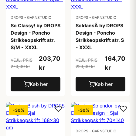
DROPS - GARNSTUDIO
DROPS - GARNSTUDIO
So Classy! by DROPS
SoldansÂ by DROPS
Design - Poncho
Design - Poncho
Strikkeopskrift str.
Strikkeopskrift str. S
S/M - XXXL
- XXXL
203,70
164,70
VEJL. PRIS
VEJL. PRIS
270,00 kr
229,00 kr
kr
kr
Køb her
Køb her
-30%
-30%
DROPS - GARNSTUDIO