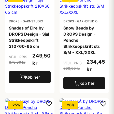
DROPS - GARNSTUDIO
DROPS - GARNSTUDIO
Shades of Eire by
Snow Beads by
DROPS Design - Sjal
DROPS Design -
Strikkeopskrift
Poncho
210x60-65 cm
Strikkeopskrift str.
S/M - XXL/XXXL
249,50
VEJL. PRIS
234,45
370,00 kr
kr
VEJL. PRIS
390,00 kr
kr
Køb her
Køb her
-25%
-28%