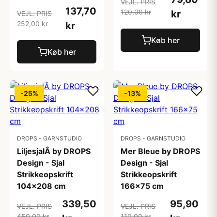
VEJL. PRIS
137,70
120,00 kr
kr
VEJL. PRIS
252,00 kr
kr
Køb her
Køb her
-25%
-13%
DROPS - GARNSTUDIO
DROPS - GARNSTUDIO
LiljesjalÂ by DROPS
Mer Bleue by DROPS
Design - Sjal
Design - Sjal
Strikkeopskrift
Strikkeopskrift
104x208 cm
166x75 cm
339,50
95,90
VEJL. PRIS
VEJL. PRIS
450,00 kr
110,00 kr