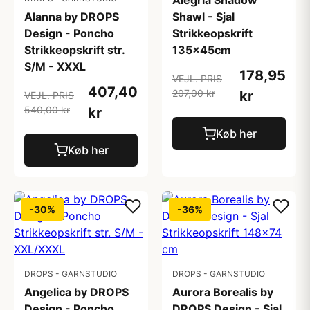
Alegria Shadow
Alanna by DROPS
Shawl - Sjal
Design - Poncho
Strikkeopskrift
Strikkeopskrift str.
135x45cm
S/M - XXXL
178,95
VEJL. PRIS
407,40
207,00 kr
kr
VEJL. PRIS
540,00 kr
kr
Køb her
Køb her
-30%
-36%
DROPS - GARNSTUDIO
DROPS - GARNSTUDIO
Angelica by DROPS
Aurora Borealis by
Design - Poncho
DROPS Design - Sjal