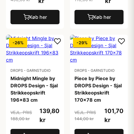
kr
kr
Køb her
Køb her
-26%
-29%
DROPS - GARNSTUDIO
DROPS - GARNSTUDIO
Midnight Mingle by
Piece by Piece by
DROPS Design - Sjal
DROPS Design - Sjal
Strikkeopskrift
Strikkeopskrift
196x83 cm
170x78 cm
139,80
101,70
VEJL. PRIS
VEJL. PRIS
188,00 kr
144,00 kr
kr
kr