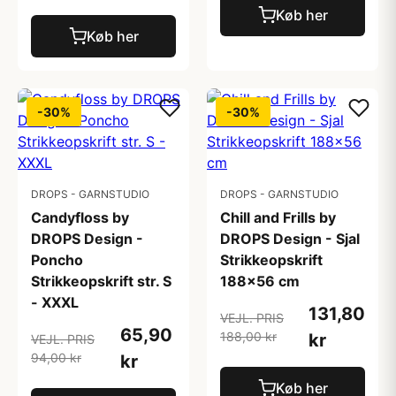
Køb her
Køb her
-30%
-30%
DROPS - GARNSTUDIO
DROPS - GARNSTUDIO
Candyfloss by
Chill and Frills by
DROPS Design -
DROPS Design - Sjal
Poncho
Strikkeopskrift
Strikkeopskrift str. S
188x56 cm
- XXXL
131,80
VEJL. PRIS
65,90
188,00 kr
kr
VEJL. PRIS
94,00 kr
kr
Køb her