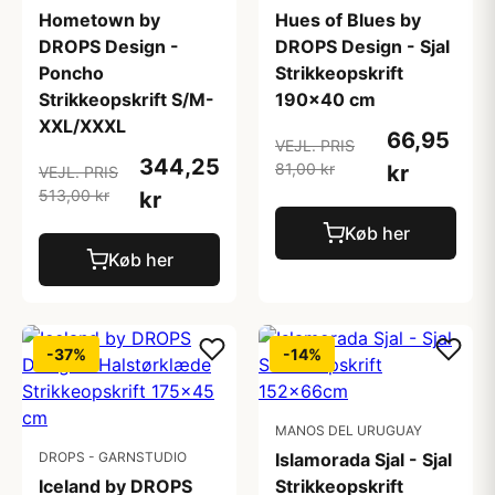
Hometown by
Hues of Blues by
DROPS Design -
DROPS Design - Sjal
Poncho
Strikkeopskrift
Strikkeopskrift S/M-
190x40 cm
XXL/XXXL
66,95
VEJL. PRIS
344,25
81,00 kr
kr
VEJL. PRIS
513,00 kr
kr
Køb her
Køb her
-37%
-14%
MANOS DEL URUGUAY
DROPS - GARNSTUDIO
Islamorada Sjal - Sjal
Iceland by DROPS
Strikkeopskrift