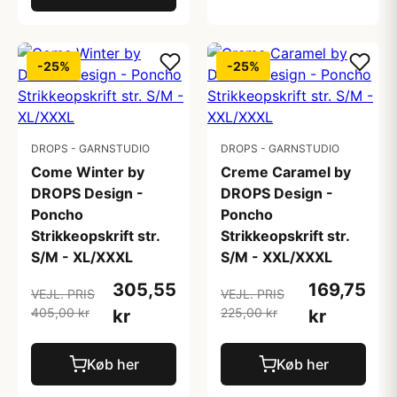
-25%
-25%
DROPS - GARNSTUDIO
DROPS - GARNSTUDIO
Come Winter by
Creme Caramel by
DROPS Design -
DROPS Design -
Poncho
Poncho
Strikkeopskrift str.
Strikkeopskrift str.
S/M - XL/XXXL
S/M - XXL/XXXL
305,55
169,75
VEJL. PRIS
VEJL. PRIS
405,00 kr
225,00 kr
kr
kr
Køb her
Køb her