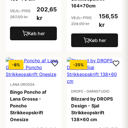
164x70cm
202,65
VEJL. PRIS
156,55
287,00 kr
kr
VEJL. PRIS
224,00 kr
kr
Køb her
Køb her
-8%
-25%
LANA GROSSA
Bingo Poncho af
DROPS - GARNSTUDIO
Lana Grossa -
Blizzard by DROPS
Poncho
Design - Sjal
Strikkeopskrift
Strikkeopskrift
Onesize
138x60 cm