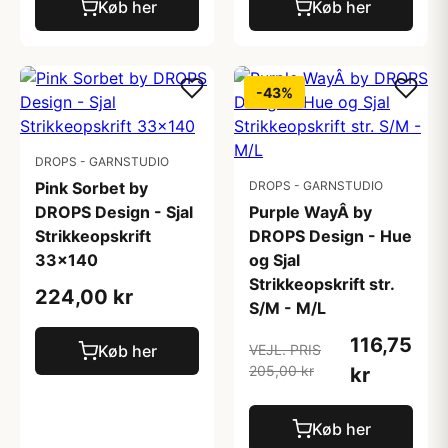
Køb her
Køb her
-43%
DROPS - GARNSTUDIO
Pink Sorbet by
DROPS - GARNSTUDIO
DROPS Design - Sjal
Purple WayÂ by
Strikkeopskrift
DROPS Design - Hue
33x140
og Sjal
Strikkeopskrift str.
224,00 kr
S/M - M/L
116,75
Køb her
VEJL. PRIS
205,00 kr
kr
Køb her