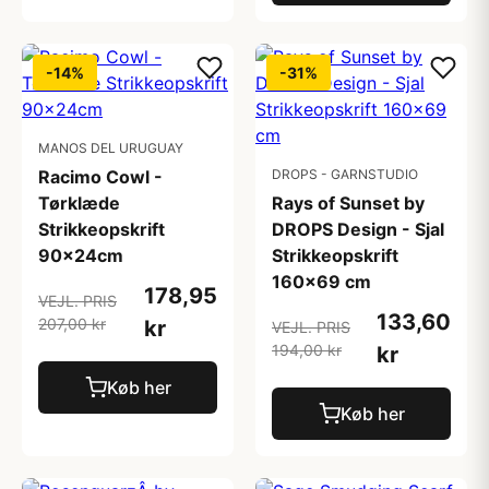
-14%
-31%
MANOS DEL URUGUAY
Racimo Cowl -
DROPS - GARNSTUDIO
Tørklæde
Rays of Sunset by
Strikkeopskrift
DROPS Design - Sjal
90x24cm
Strikkeopskrift
160x69 cm
178,95
VEJL. PRIS
133,60
207,00 kr
kr
VEJL. PRIS
194,00 kr
kr
Køb her
Køb her