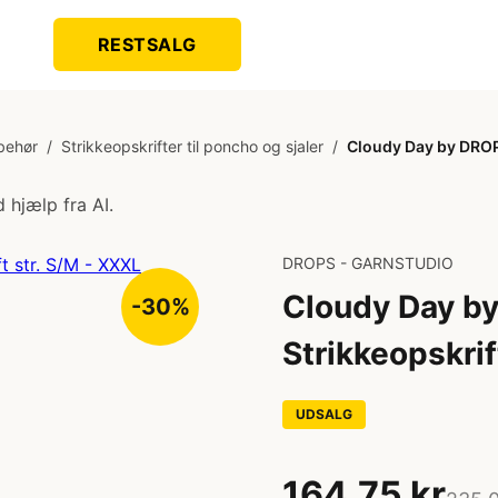
RESTSALG
lbehør
/
Strikkeopskrifter til poncho og sjaler
/
Cloudy Day by DROPS
 hjælp fra AI.
DROPS - GARNSTUDIO
Cloudy Day b
-30%
Strikkeopskrif
UDSALG
164,75 kr