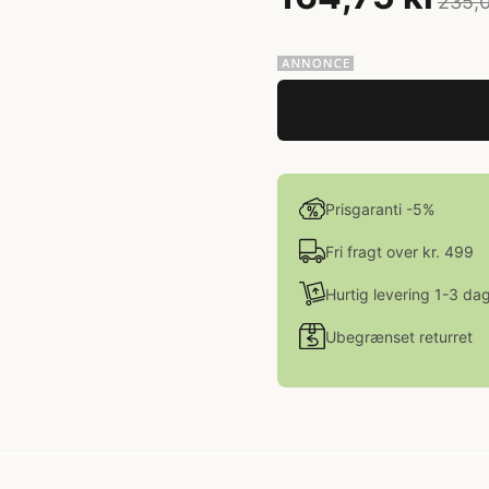
235,0
Prisgaranti -5%
Fri fragt over kr. 499
Hurtig levering 1-3 da
Ubegrænset returret