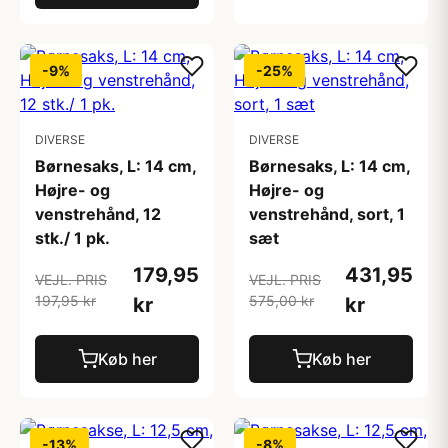
-9%
-25%
DIVERSE
DIVERSE
Børnesaks, L: 14 cm,
Børnesaks, L: 14 cm,
Højre- og
Højre- og
venstrehånd, 12
venstrehånd, sort, 1
stk./ 1 pk.
sæt
179,95
431,95
VEJL. PRIS
VEJL. PRIS
197,95 kr
575,00 kr
kr
kr
Køb her
Køb her
-13%
-8%