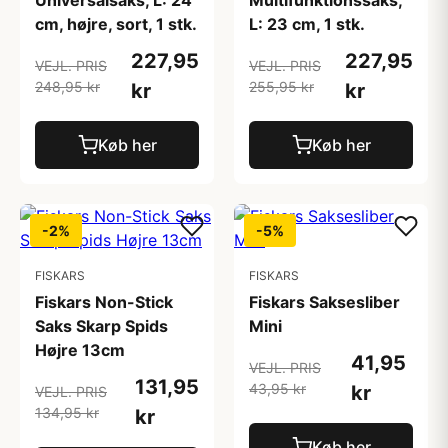
Universalsaks, L: 24
Multifunktionssaks,
cm, højre, sort, 1 stk.
L: 23 cm, 1 stk.
227,95
227,95
VEJL. PRIS
VEJL. PRIS
248,95 kr
255,95 kr
kr
kr
Køb her
Køb her
-2%
-5%
FISKARS
FISKARS
Fiskars Non-Stick
Fiskars Saksesliber
Saks Skarp Spids
Mini
Højre 13cm
41,95
VEJL. PRIS
131,95
43,95 kr
kr
VEJL. PRIS
134,95 kr
kr
Køb her