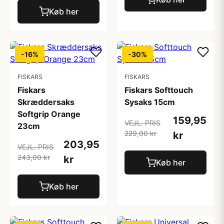
Køb her
-16%
-30%
FISKARS
FISKARS
Fiskars
Fiskars Softtouch
Skræddersaks
Sysaks 15cm
Softgrip Orange
159,95
VEJL. PRIS
23cm
229,00 kr
kr
203,95
VEJL. PRIS
243,00 kr
kr
Køb her
Køb her