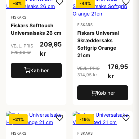
-8%
-44%
FISKARS
Fiskars Softtouch
FISKARS
Universalsaks 26 cm
Fiskars Universal
Skræddersaks
209,95
VEJL. PRIS
Softgrip Orange
229,00 kr
kr
21cm
176,95
VEJL. PRIS
Køb her
314,95 kr
kr
Køb her
-21%
-19%
FISKARS
FISKARS