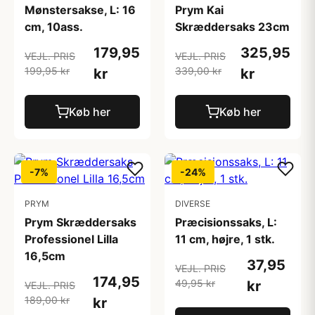
Mønstersakse, L: 16
Prym Kai
cm, 10ass.
Skræddersaks 23cm
179,95
325,95
VEJL. PRIS
VEJL. PRIS
199,95 kr
339,00 kr
kr
kr
Køb her
Køb her
-7%
-24%
PRYM
DIVERSE
Prym Skræddersaks
Præcisionssaks, L:
Professionel Lilla
11 cm, højre, 1 stk.
16,5cm
37,95
VEJL. PRIS
174,95
49,95 kr
kr
VEJL. PRIS
189,00 kr
kr