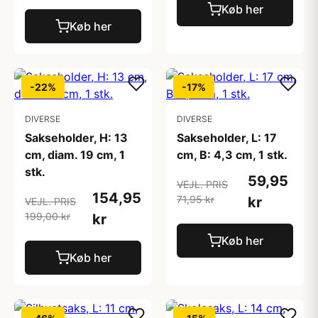
Køb her
Køb her
-22%
-17%
DIVERSE
DIVERSE
Sakseholder, H: 13
Sakseholder, L: 17
cm, diam. 19 cm, 1
cm, B: 4,3 cm, 1 stk.
stk.
59,95
VEJL. PRIS
154,95
71,95 kr
kr
VEJL. PRIS
199,00 kr
kr
Køb her
Køb her