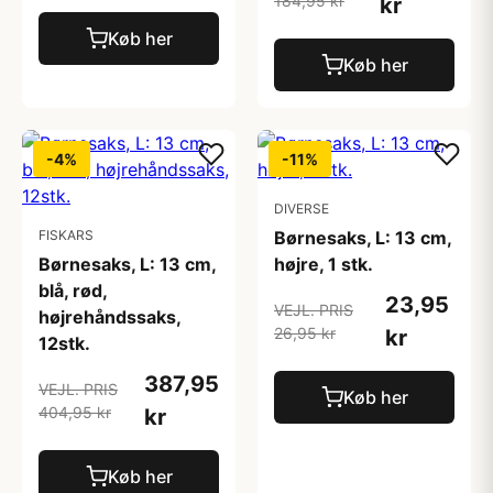
184,95 kr
kr
Køb her
Køb her
-4%
-11%
DIVERSE
FISKARS
Børnesaks, L: 13 cm,
Børnesaks, L: 13 cm,
højre, 1 stk.
blå, rød,
23,95
VEJL. PRIS
højrehåndssaks,
26,95 kr
kr
12stk.
387,95
VEJL. PRIS
Køb her
404,95 kr
kr
Køb her