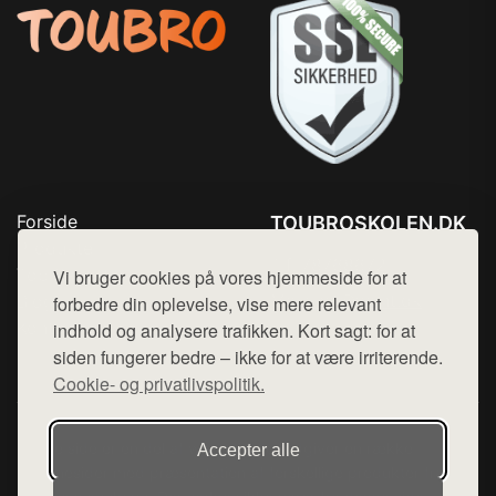
Forside
TOUBROSKOLEN.DK
Produkter
Tlf. 78768672
Top Rabatter
Vi bruger cookies på vores hjemmeside for at
Mail:
hej@want.dk
Blog
forbedre din oplevelse, vise mere relevant
Kontakt
indhold og analysere trafikken. Kort sagt: for at
Cookie- og privatlivspolitik
siden fungerer bedre – ikke for at være irriterende.
Cookie- og privatlivspolitik.
Denne side er en del af want.dk, der udgiver en række
Accepter alle
hjemmesider med præsentation af forskellige produkter fra