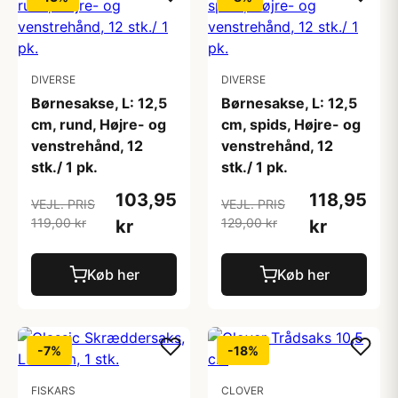
DIVERSE
DIVERSE
Børnesakse, L: 12,5
Børnesakse, L: 12,5
cm, rund, Højre- og
cm, spids, Højre- og
venstrehånd, 12
venstrehånd, 12
stk./ 1 pk.
stk./ 1 pk.
103,95
118,95
VEJL. PRIS
VEJL. PRIS
119,00 kr
129,00 kr
kr
kr
Køb her
Køb her
-7%
-18%
FISKARS
CLOVER