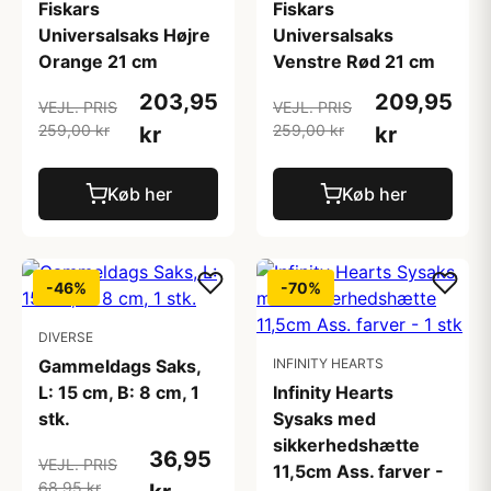
Fiskars
Fiskars
Universalsaks Højre
Universalsaks
Orange 21 cm
Venstre Rød 21 cm
203,95
209,95
VEJL. PRIS
VEJL. PRIS
259,00 kr
259,00 kr
kr
kr
Køb her
Køb her
-46%
-70%
DIVERSE
Gammeldags Saks,
INFINITY HEARTS
L: 15 cm, B: 8 cm, 1
Infinity Hearts
stk.
Sysaks med
sikkerhedshætte
36,95
VEJL. PRIS
11,5cm Ass. farver -
68,95 kr