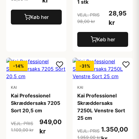
kr
1 stk
28,95
VEJL. PRIS
Køb her
98,00 kr
kr
Køb her
-14%
-31%
KAI
KAI
Kai Professionel
Kai Professionel
Skræddersaks 7205
Skræddersaks
Sort 20,5 cm
7250L Venstre Sort
25 cm
949,00
VEJL. PRIS
1.350,00
1.109,00 kr
kr
VEJL. PRIS
1.959,00 kr
kr