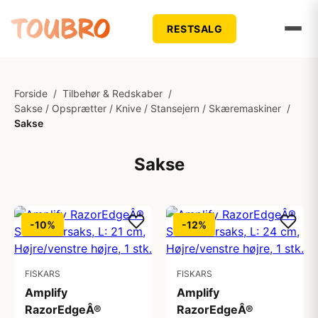
RESTSALG
Forside
/
Tilbehør & Redskaber
/
Sakse / Opsprætter / Knive / Stansejern / Skæremaskiner
/
Sakse
Sakse
-10%
-12%
FISKARS
FISKARS
Amplify
Amplify
RazorEdgeÂ®
RazorEdgeÂ®