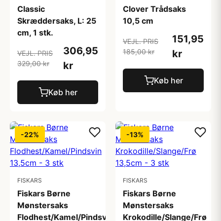
Classic
Clover Trådsaks
Skræddersaks, L: 25
10,5 cm
cm, 1 stk.
151,95
VEJL. PRIS
306,95
185,00 kr
kr
VEJL. PRIS
329,00 kr
kr
Køb her
Køb her
-22%
-13%
FISKARS
FISKARS
Fiskars Børne
Fiskars Børne
Mønstersaks
Mønstersaks
Flodhest/Kamel/Pindsvin
Krokodille/Slange/Frø