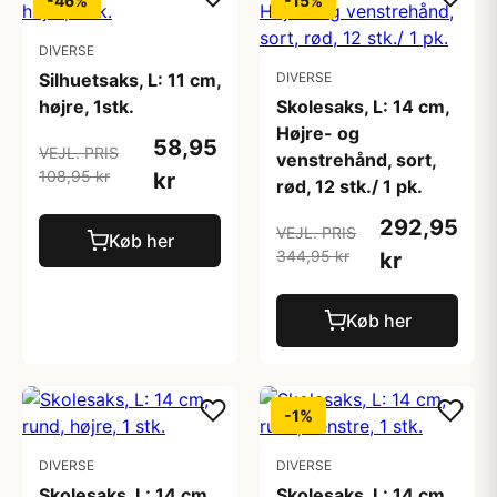
-46%
-15%
DIVERSE
Silhuetsaks, L: 11 cm,
DIVERSE
højre, 1stk.
Skolesaks, L: 14 cm,
Højre- og
58,95
VEJL. PRIS
venstrehånd, sort,
108,95 kr
kr
rød, 12 stk./ 1 pk.
292,95
VEJL. PRIS
Køb her
344,95 kr
kr
Køb her
-1%
DIVERSE
DIVERSE
Skolesaks, L: 14 cm,
Skolesaks, L: 14 cm,