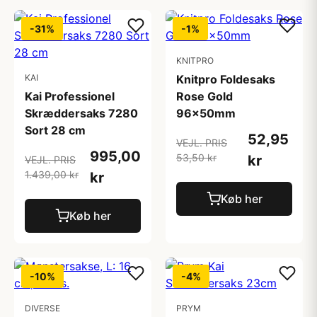
-31%
-1%
KNITPRO
KAI
Knitpro Foldesaks
Kai Professionel
Rose Gold
Skræddersaks 7280
96x50mm
Sort 28 cm
52,95
VEJL. PRIS
995,00
53,50 kr
kr
VEJL. PRIS
1.439,00 kr
kr
Køb her
Køb her
-10%
-4%
DIVERSE
PRYM