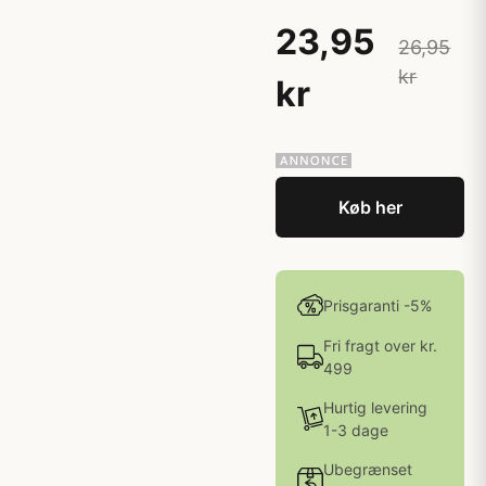
23,95
26,95
kr
kr
Køb her
Prisgaranti -5%
Fri fragt over kr.
499
Hurtig levering
1-3 dage
Ubegrænset