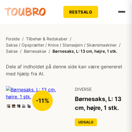
RESTSALG
Forside
/
Tilbehør & Redskaber
/
Sakse / Opsprætter / Knive / Stansejern / Skæremaskiner
/
Sakse
/
Børnesakse
/
Børnesaks, L: 13 cm, højre, 1 stk.
Dele af indholdet på denne side kan være genereret
med hjælp fra AI.
DIVERSE
Børnesaks, L: 13
-11%
cm, højre, 1 stk.
UDSALG