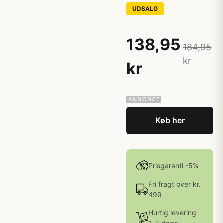
UDSALG
138,95
184,95
kr
kr
Køb her
Prisgaranti -5%
Fri fragt over kr.
499
Hurtig levering
1-3 dage