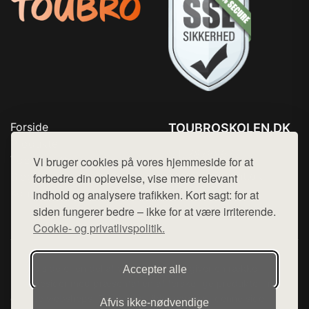
Forside
TOUBROSKOLEN.DK
Produkter
Tlf. 78768672
Top Rabatter
Vi bruger cookies på vores hjemmeside for at
Mail:
hej@want.dk
Blog
forbedre din oplevelse, vise mere relevant
Kontakt
indhold og analysere trafikken. Kort sagt: for at
Cookie- og privatlivspolitik
siden fungerer bedre – ikke for at være irriterende.
Cookie- og privatlivspolitik.
Denne side er en del af want.dk, der udgiver en række
Accepter alle
hjemmesider med præsentation af forskellige produkter fra
diverse webshops. Der sælges ikke varer fra denne side - vi
Afvis ikke‑nødvendige