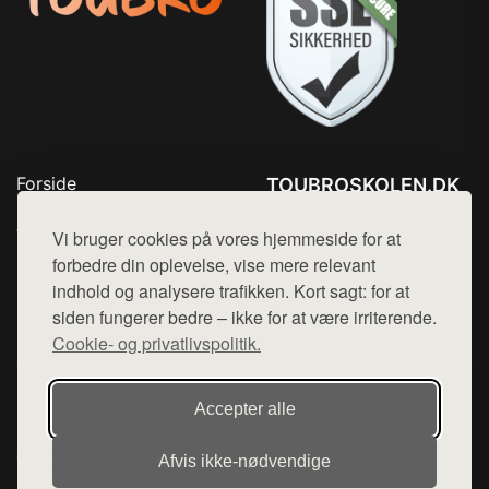
Forside
TOUBROSKOLEN.DK
Produkter
Tlf. 78768672
Top Rabatter
Vi bruger cookies på vores hjemmeside for at
Mail:
hej@want.dk
Blog
forbedre din oplevelse, vise mere relevant
Kontakt
indhold og analysere trafikken. Kort sagt: for at
Cookie- og privatlivspolitik
siden fungerer bedre – ikke for at være irriterende.
Cookie- og privatlivspolitik.
Denne side er en del af want.dk, der udgiver en række
Accepter alle
hjemmesider med præsentation af forskellige produkter fra
diverse webshops. Der sælges ikke varer fra denne side - vi
Afvis ikke‑nødvendige
henviser til de shops, som sælger varen. Vi har heller ikke