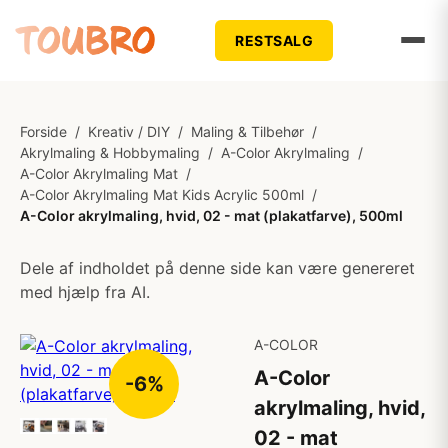
RESTSALG
Forside
/
Kreativ / DIY
/
Maling & Tilbehør
/
Akrylmaling & Hobbymaling
/
A-Color Akrylmaling
/
A-Color Akrylmaling Mat
/
A-Color Akrylmaling Mat Kids Acrylic 500ml
/
A-Color akrylmaling, hvid, 02 - mat (plakatfarve), 500ml
Dele af indholdet på denne side kan være genereret
med hjælp fra AI.
A-COLOR
A-Color
-6%
akrylmaling, hvid,
02 - mat