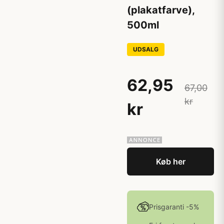
(plakatfarve),
500ml
UDSALG
62,95
67,00
kr
kr
Køb her
Prisgaranti -5%