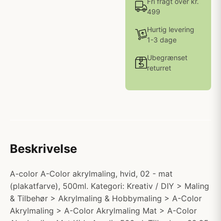
Fri fragt over kr.
499
Hurtig levering
1-3 dage
Ubegrænset
returret
Beskrivelse
A-color A-Color akrylmaling, hvid, 02 - mat
(plakatfarve), 500ml. Kategori: Kreativ / DIY > Maling
& Tilbehør > Akrylmaling & Hobbymaling > A-Color
Akrylmaling > A-Color Akrylmaling Mat > A-Color