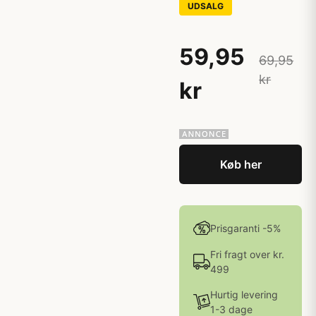
UDSALG
59,95
69,95
kr
kr
Køb her
Prisgaranti -5%
Fri fragt over kr.
499
Hurtig levering
1-3 dage