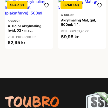
SPAR 6%
SPAR 14%
A-COLOR
Akrylmaling Mat, gul,
A-COLOR
500ml/ 1 fl.
A-Color akrylmaling,
hvid, 02 - mat
VEJL. PRIS 69,95 KR
(plakatfarve), 500ml
59,95 kr
VEJL. PRIS 67,00 KR
62,95 kr