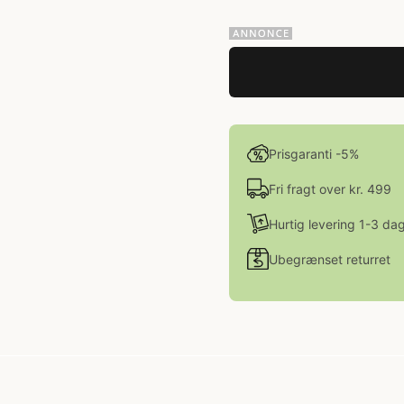
Prisgaranti -5%
Fri fragt over kr. 499
Hurtig levering 1-3 da
Ubegrænset returret