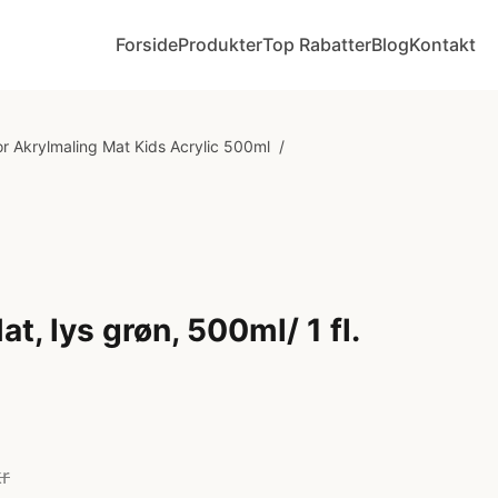
Forside
Produkter
Top Rabatter
Blog
Kontakt
r Akrylmaling Mat Kids Acrylic 500ml
/
t, lys grøn, 500ml/ 1 fl.
kr