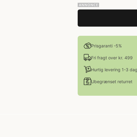
Prisgaranti -5%
Fri fragt over kr. 499
Hurtig levering 1-3 da
Ubegrænset returret