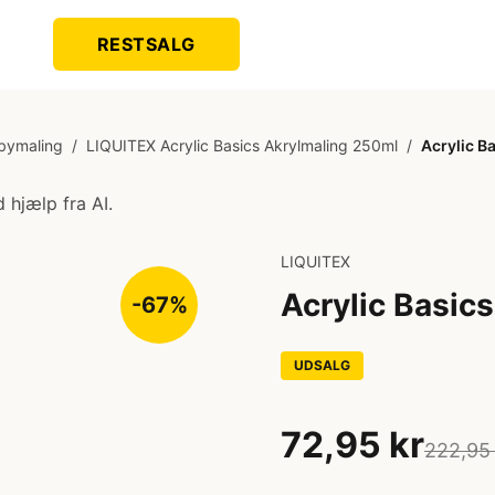
RESTSALG
bymaling
/
LIQUITEX Acrylic Basics Akrylmaling 250ml
/
Acrylic B
 hjælp fra AI.
LIQUITEX
Acrylic Basic
-67%
UDSALG
72,95 kr
222,95 