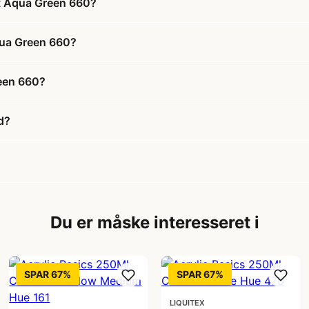
ht Aqua Green 660?
Aqua Green 660?
reen 660?
d?
Du er måske interesseret i
SPAR 67%
SPAR 67%
LIQUITEX