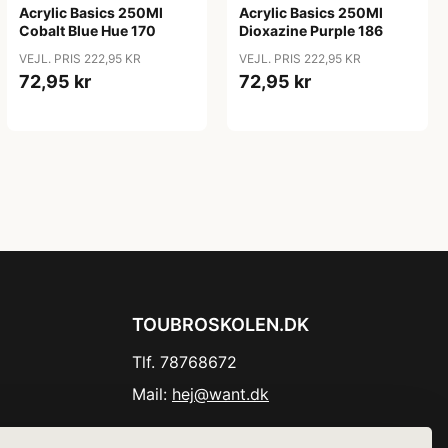
Acrylic Basics 250Ml
Acrylic Basics 250Ml
Cobalt Blue Hue 170
Dioxazine Purple 186
VEJL. PRIS 222,95 KR
VEJL. PRIS 222,95 KR
72,95 kr
72,95 kr
TOUBROSKOLEN.DK
Tlf. 78768672
Mail:
hej@want.dk
Cookie- og privatlivspolitik