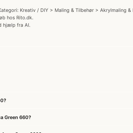
ategori: Kreativ / DIY > Maling & Tilbehør > Akrylmaling 
øb hos Rito.dk.
 hjælp fra AI.
60?
qua Green 660?