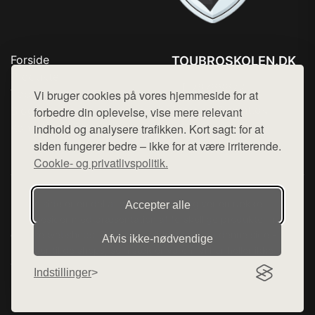
Forside
TOUBROSKOLEN.DK
Produkter
Tlf. 78768672
Top Rabatter
Vi bruger cookies på vores hjemmeside for at
Mail:
hej@want.dk
Blog
forbedre din oplevelse, vise mere relevant
Kontakt
indhold og analysere trafikken. Kort sagt: for at
Cookie- og privatlivspolitik
siden fungerer bedre – ikke for at være irriterende.
Cookie- og privatlivspolitik.
Denne side er en del af want.dk, der udgiver en række
Accepter alle
hjemmesider med præsentation af forskellige produkter fra
diverse webshops. Der sælges ikke varer fra denne side - vi
Afvis ikke‑nødvendige
henviser til de shops, som sælger varen. Vi har heller ikke
varerne på lager.
Indstillinger
© 2026 toubroskolen.dk. Alle rettigheder forbeholdes.