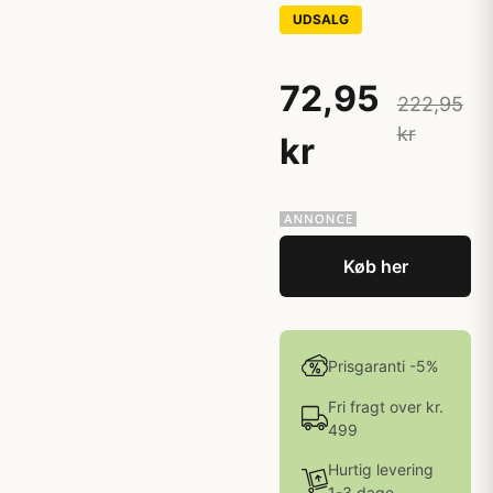
UDSALG
72,95
222,95
kr
kr
Køb her
Prisgaranti -5%
Fri fragt over kr.
499
Hurtig levering
1-3 dage