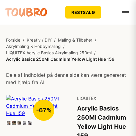
RESTSALG
Forside
/
Kreativ / DIY
/
Maling & Tilbehør
/
Akrylmaling & Hobbymaling
/
LIQUITEX Acrylic Basics Akrylmaling 250ml
/
Acrylic Basics 250Ml Cadmium Yellow Light Hue 159
Dele af indholdet på denne side kan være genereret
med hjælp fra AI.
LIQUITEX
Acrylic Basics
-67%
250Ml Cadmium
Yellow Light Hue
159