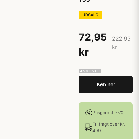
UDSALG
72,95
222,95
kr
kr
Køb her
Prisgaranti -5%
Fri fragt over kr.
499