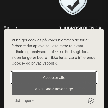
Forside
TOUBROSKOLEN.DK
Produkter
Tlf. 78768672
Top Rabatter
Vi bruger cookies på vores hjemmeside for at
Mail:
hej@want.dk
Blog
forbedre din oplevelse, vise mere relevant
Kontakt
indhold og analysere trafikken. Kort sagt: for at
Cookie- og privatlivspolitik
siden fungerer bedre – ikke for at være irriterende.
Cookie- og privatlivspolitik.
Denne side er en del af want.dk, der udgiver en række
Accepter alle
hjemmesider med præsentation af forskellige produkter fra
diverse webshops. Der sælges ikke varer fra denne side - vi
Afvis ikke‑nødvendige
henviser til de shops, som sælger varen. Vi har heller ikke
varerne på lager.
Indstillinger