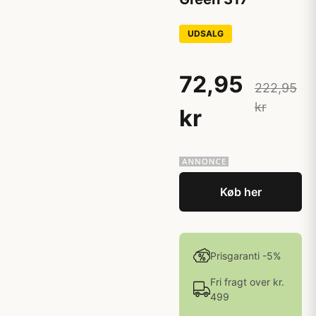
UDSALG
72,95
222,95
kr
kr
Køb her
Prisgaranti -5%
Fri fragt over kr.
499