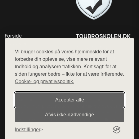
Forside
TOUBROSKOLEN.DK
Produkter
Tlf. 78768672
Top Rabatter
Vi bruger cookies på vores hjemmeside for at
Mail:
hej@want.dk
Blog
forbedre din oplevelse, vise mere relevant
Kontakt
indhold og analysere trafikken. Kort sagt: for at
Cookie- og privatlivspolitik
siden fungerer bedre – ikke for at være irriterende.
Cookie- og privatlivspolitik.
Denne side er en del af want.dk, der udgiver en række
Accepter alle
hjemmesider med præsentation af forskellige produkter fra
diverse webshops. Der sælges ikke varer fra denne side - vi
Afvis ikke‑nødvendige
henviser til de shops, som sælger varen. Vi har heller ikke
varerne på lager.
Indstillinger