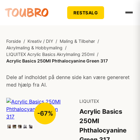
RESTSALG
Forside
/
Kreativ / DIY
/
Maling & Tilbehør
/
Akrylmaling & Hobbymaling
/
LIQUITEX Acrylic Basics Akrylmaling 250ml
/
Acrylic Basics 250Ml Phthalocyanine Green 317
Dele af indholdet på denne side kan være genereret
med hjælp fra AI.
LIQUITEX
Acrylic Basics
-67%
250Ml
Phthalocyanine
Green 317