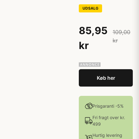
UDSALG
85,95
109,00
kr
kr
Køb her
Prisgaranti -5%
Fri fragt over kr.
499
Hurtig levering