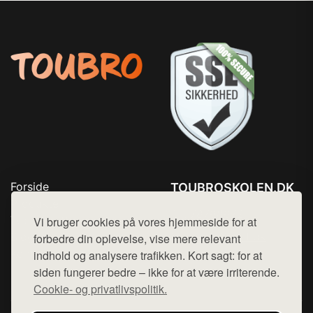
Forside
TOUBROSKOLEN.DK
Produkter
Tlf. 78768672
Top Rabatter
Vi bruger cookies på vores hjemmeside for at
Mail:
hej@want.dk
Blog
forbedre din oplevelse, vise mere relevant
Kontakt
indhold og analysere trafikken. Kort sagt: for at
Cookie- og privatlivspolitik
siden fungerer bedre – ikke for at være irriterende.
Cookie- og privatlivspolitik.