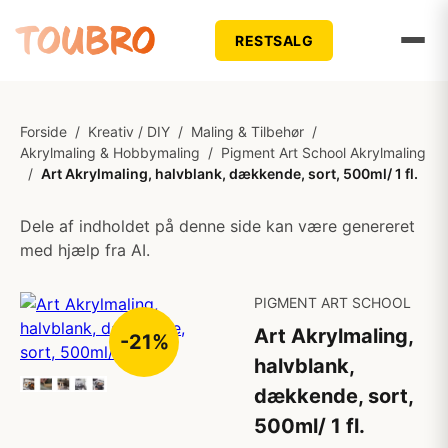
RESTSALG
Forside
/
Kreativ / DIY
/
Maling & Tilbehør
/
Akrylmaling & Hobbymaling
/
Pigment Art School Akrylmaling
/
Art Akrylmaling, halvblank, dækkende, sort, 500ml/ 1 fl.
Dele af indholdet på denne side kan være genereret
med hjælp fra AI.
PIGMENT ART SCHOOL
Art Akrylmaling,
-21%
halvblank,
dækkende, sort,
500ml/ 1 fl.