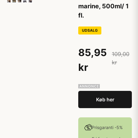
marine, 500ml/ 1
fl.
UDSALG
85,95
109,00
kr
kr
Køb her
Prisgaranti -5%