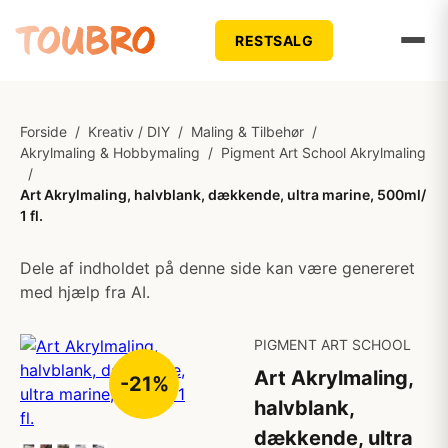
RESTSALG
Forside
/
Kreativ / DIY
/
Maling & Tilbehør
/
Akrylmaling & Hobbymaling
/
Pigment Art School Akrylmaling
/
Art Akrylmaling, halvblank, dækkende, ultra marine, 500ml/
1 fl.
Dele af indholdet på denne side kan være genereret
med hjælp fra AI.
PIGMENT ART SCHOOL
Art Akrylmaling,
-21%
halvblank,
dækkende, ultra