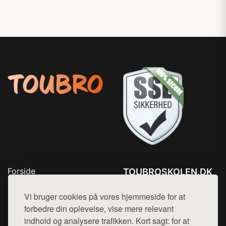
Forside
TOUBROSKOLEN.DK
Produkter
Tlf. 78768672
Top Rabatter
Vi bruger cookies på vores hjemmeside for at
Mail:
hej@want.dk
Blog
forbedre din oplevelse, vise mere relevant
Kontakt
indhold og analysere trafikken. Kort sagt: for at