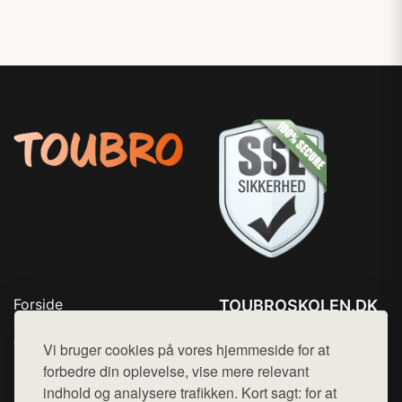
Forside
TOUBROSKOLEN.DK
Produkter
Tlf. 78768672
Top Rabatter
Vi bruger cookies på vores hjemmeside for at
Mail:
hej@want.dk
Blog
forbedre din oplevelse, vise mere relevant
Kontakt
indhold og analysere trafikken. Kort sagt: for at