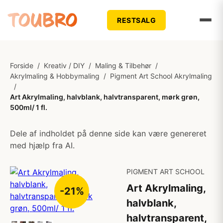
RESTSALG
Forside
/
Kreativ / DIY
/
Maling & Tilbehør
/
Akrylmaling & Hobbymaling
/
Pigment Art School Akrylmaling
/
Art Akrylmaling, halvblank, halvtransparent, mørk grøn,
500ml/ 1 fl.
Dele af indholdet på denne side kan være genereret
med hjælp fra AI.
PIGMENT ART SCHOOL
Art Akrylmaling,
-21%
halvblank,
halvtransparent,