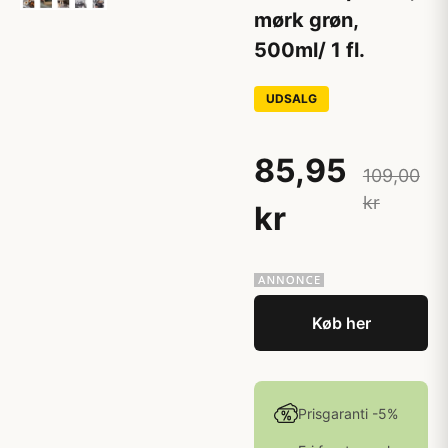
mørk grøn,
500ml/ 1 fl.
UDSALG
85,95
109,00
kr
kr
Køb her
Prisgaranti -5%