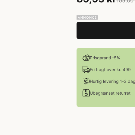
109,00 
Prisgaranti -5%
Fri fragt over kr. 499
Hurtig levering 1-3 da
Ubegrænset returret