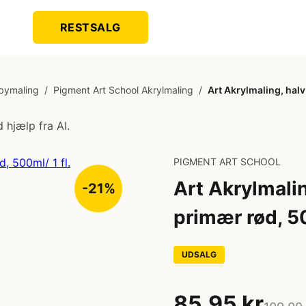
RESTSALG
bymaling
/
Pigment Art School Akrylmaling
/
Art Akrylmaling, halv
 hjælp fra AI.
PIGMENT ART SCHOOL
Art Akrylmalin
-21%
primær rød, 50
UDSALG
85,95 kr