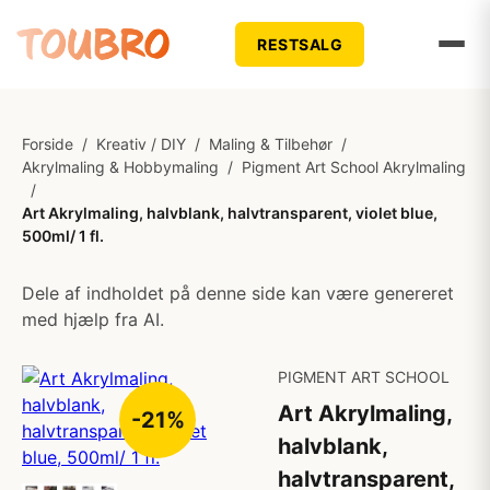
RESTSALG
Forside
/
Kreativ / DIY
/
Maling & Tilbehør
/
Akrylmaling & Hobbymaling
/
Pigment Art School Akrylmaling
/
Art Akrylmaling, halvblank, halvtransparent, violet blue,
500ml/ 1 fl.
Dele af indholdet på denne side kan være genereret
med hjælp fra AI.
PIGMENT ART SCHOOL
Art Akrylmaling,
-21%
halvblank,
halvtransparent,