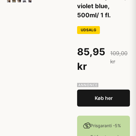
violet blue,
500ml/ 1 fl.
UDSALG
85,95
109,00
kr
kr
Køb her
Prisgaranti -5%