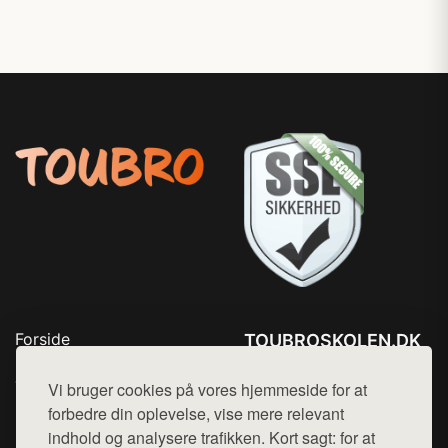
Forside
TOUBROSKOLEN.DK
Produkter
Tlf. 78768672
Top Rabatter
Vi bruger cookies på vores hjemmeside for at
Mail:
hej@want.dk
Blog
forbedre din oplevelse, vise mere relevant
Kontakt
indhold og analysere trafikken. Kort sagt: for at