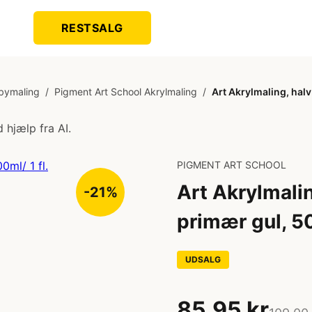
RESTSALG
bymaling
/
Pigment Art School Akrylmaling
/
Art Akrylmaling, halv
 hjælp fra AI.
PIGMENT ART SCHOOL
Art Akrylmalin
-21%
primær gul, 50
UDSALG
85,95 kr