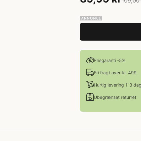
109,00 
Prisgaranti -5%
Fri fragt over kr. 499
Hurtig levering 1-3 da
Ubegrænset returret