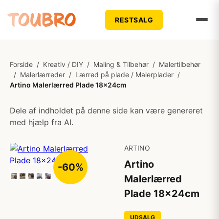
RESTSALG
Forside
/
Kreativ / DIY
/
Maling & Tilbehør
/
Malertilbehør
/
Malerlærreder
/
Lærred på plade / Malerplader
/
Artino Malerlærred Plade 18x24cm
Dele af indholdet på denne side kan være genereret
med hjælp fra AI.
ARTINO
Artino
-60%
Malerlærred
Plade 18x24cm
UDSALG