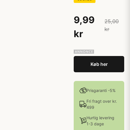
9,99
25,00
kr
kr
Køb her
Prisgaranti -5%
Fri fragt over kr.
499
Hurtig levering
1-3 dage