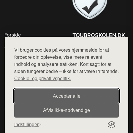
Forside
TOUBROSKOLEN.DK
Produkter
Tlf. 78768672
Top Rabatter
Vi bruger cookies på vores hjemmeside for at
Mail:
hej@want.dk
Blog
forbedre din oplevelse, vise mere relevant
Kontakt
indhold og analysere trafikken. Kort sagt: for at
Cookie- og privatlivspolitik
siden fungerer bedre – ikke for at være irriterende.
Cookie- og privatlivspolitik.
Denne side er en del af want.dk, der udgiver en række
Accepter alle
hjemmesider med præsentation af forskellige produkter fra
diverse webshops. Der sælges ikke varer fra denne side - vi
Afvis ikke‑nødvendige
henviser til de shops, som sælger varen. Vi har heller ikke
varerne på lager.
Indstillinger