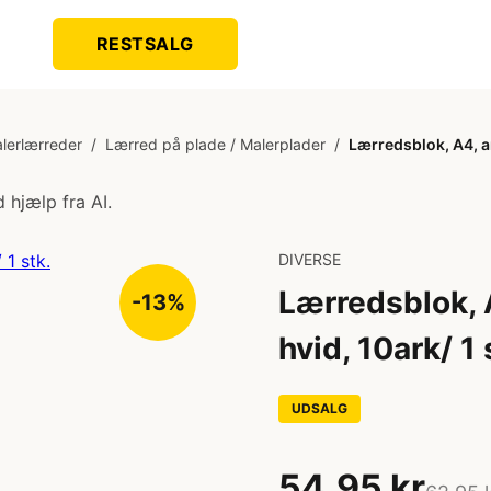
RESTSALG
lerlærreder
/
Lærred på plade / Malerplader
/
Lærredsblok, A4, a
 hjælp fra AI.
DIVERSE
Lærredsblok, 
-13%
hvid, 10ark/ 1 
UDSALG
54,95 kr