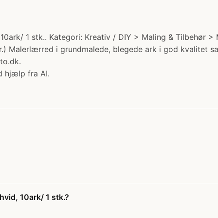
0ark/ 1 stk.. Kategori: Kreativ / DIY > Maling & Tilbehør >
r.) Malerlærred i grundmalede, blegede ark i god kvalitet sa
to.dk.
 hjælp fra AI.
id, 10ark/ 1 stk.?