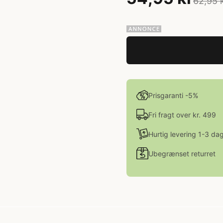
62,95 
Prisgaranti -5%
Fri fragt over kr. 499
Hurtig levering 1-3 da
Ubegrænset returret