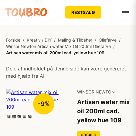
RESTSALG
Forside
/
Kreativ / DIY
/
Maling & Tilbehør
/
Oliefarve
/
Winsor Newton Artisan water Mix Oil 200ml Oliefarve
/
Artisan water mix oil 200ml cad. yellow hue 109
Dele af indholdet på denne side kan være genereret
med hjælp fra AI.
WINSOR NEWTON
Artisan water mix
-9%
oil 200ml cad.
yellow hue 109
UDSALG