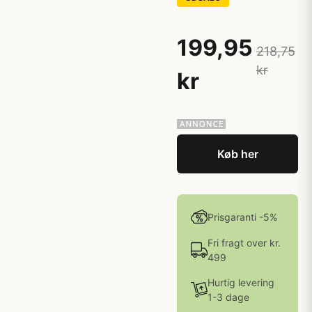
199,95
218,75
kr
kr
Køb her
Prisgaranti -5%
Fri fragt over kr.
499
Hurtig levering
1-3 dage