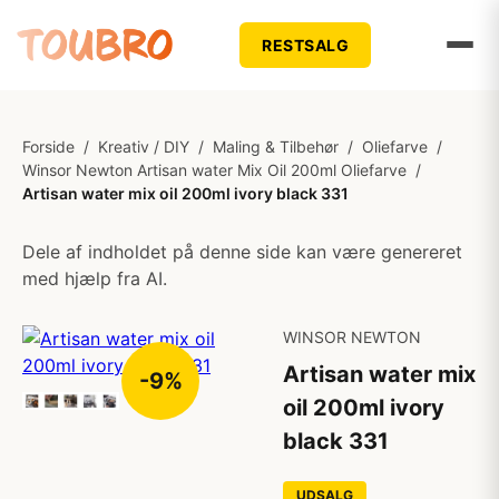
RESTSALG
Forside
/
Kreativ / DIY
/
Maling & Tilbehør
/
Oliefarve
/
Winsor Newton Artisan water Mix Oil 200ml Oliefarve
/
Artisan water mix oil 200ml ivory black 331
Dele af indholdet på denne side kan være genereret
med hjælp fra AI.
WINSOR NEWTON
Artisan water mix
-9%
oil 200ml ivory
black 331
UDSALG