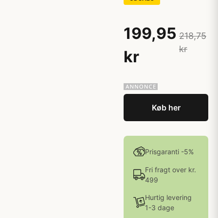
199,95
218,75
kr
kr
Køb her
Prisgaranti -5%
Fri fragt over kr.
499
Hurtig levering
1-3 dage