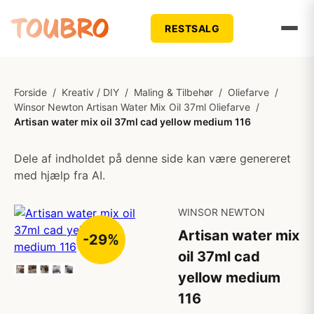
RESTSALG
Forside
/
Kreativ / DIY
/
Maling & Tilbehør
/
Oliefarve
/
Winsor Newton Artisan Water Mix Oil 37ml Oliefarve
/
Artisan water mix oil 37ml cad yellow medium 116
Dele af indholdet på denne side kan være genereret
med hjælp fra AI.
WINSOR NEWTON
Artisan water mix
-29%
oil 37ml cad
yellow medium
116