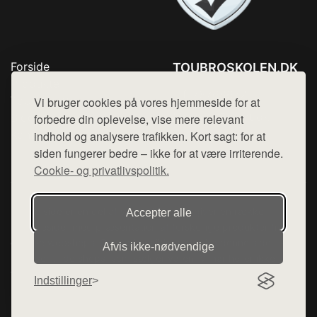
Forside
TOUBROSKOLEN.DK
Produkter
Tlf. 78768672
Top Rabatter
Vi bruger cookies på vores hjemmeside for at
Mail:
hej@want.dk
Blog
forbedre din oplevelse, vise mere relevant
Kontakt
indhold og analysere trafikken. Kort sagt: for at
Cookie- og privatlivspolitik
siden fungerer bedre – ikke for at være irriterende.
Cookie- og privatlivspolitik.
Denne side er en del af want.dk, der udgiver en række
Accepter alle
hjemmesider med præsentation af forskellige produkter fra
diverse webshops. Der sælges ikke varer fra denne side - vi
Afvis ikke‑nødvendige
henviser til de shops, som sælger varen. Vi har heller ikke
varerne på lager.
Indstillinger
© 2026 toubroskolen.dk. Alle rettigheder forbeholdes.