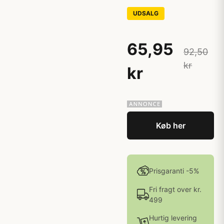
UDSALG
65,95
92,50
kr
kr
Køb her
Prisgaranti -5%
Fri fragt over kr.
499
Hurtig levering