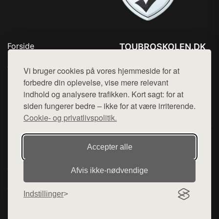
Forside
TOUBROSKOLEN.DK
Produkter
Tlf. 78768672
Top Rabatter
Vi bruger cookies på vores hjemmeside for at
Mail:
hej@want.dk
Blog
forbedre din oplevelse, vise mere relevant
Kontakt
indhold og analysere trafikken. Kort sagt: for at
Cookie- og privatlivspolitik
siden fungerer bedre – ikke for at være irriterende.
Cookie- og privatlivspolitik.
Denne side er en del af want.dk, der udgiver en række
Accepter alle
hjemmesider med præsentation af forskellige produkter fra
diverse webshops. Der sælges ikke varer fra denne side - vi
Afvis ikke‑nødvendige
henviser til de shops, som sælger varen. Vi har heller ikke
varerne på lager.
Indstillinger
© 2026 toubroskolen.dk. Alle rettigheder forbeholdes.