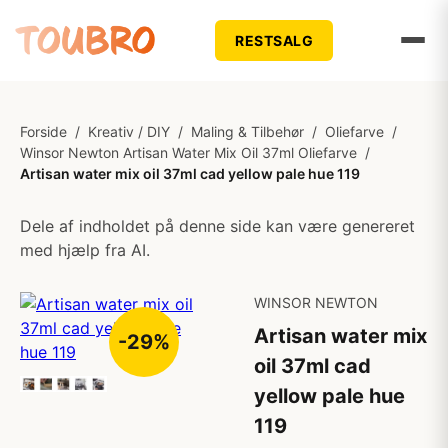
RESTSALG
Forside
/
Kreativ / DIY
/
Maling & Tilbehør
/
Oliefarve
/
Winsor Newton Artisan Water Mix Oil 37ml Oliefarve
/
Artisan water mix oil 37ml cad yellow pale hue 119
Dele af indholdet på denne side kan være genereret
med hjælp fra AI.
WINSOR NEWTON
Artisan water mix
-29%
oil 37ml cad
yellow pale hue
119