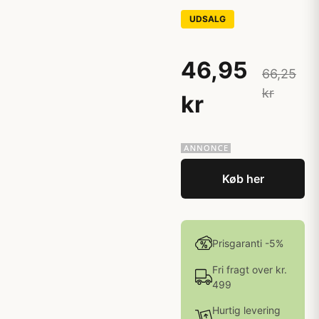
UDSALG
46,95
66,25
kr
kr
Køb her
Prisgaranti -5%
Fri fragt over kr.
499
Hurtig levering